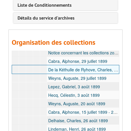
Delhez, Henri Paul, 9 mars 1899
Liste de Conditionnements
Weyns, Auguste, 13 mars 1899
Détails du service d'archives
Weyns, Auguste, 5 mai 1899
Lemaire, Charles, 5 janvier 1899 - 5 mai 1899
Sclater, Philip, [1899]
Organisation des collections
Cabra, Alphonse, 19 mai 1899 - 30 mai 1899
Notice concernant les collections zoologiques de la classe des Mammifères, 10 juillet 1899
Cabra, Alphonse, 29 juillet 1899
De la Kéthulle de Ryhove, Charles, 29 juillet 1899
Weyns, Auguste, 29 juillet 1899
Lepez, Gabriel, 3 août 1899
Hecq, Célestin, 3 août 1899
Weyns, Auguste, 20 août 1899
Cabra, Alphonse, 15 juillet 1899 - 20 auût 1899
Delhaise, Charles, 26 août 1899
Lindeman, Henri, 26 août 1899