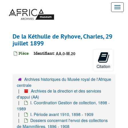
Passer
Togg
au
contenu
navi
principal
De la Kéthulle de Ryhove, Charles, 29
juillet 1899
Archives de la direction et des services d'appui
A. Gestion administrative-juridique, 1895-1960
Pièce
Identifiant:
AA.0-M.20
B. Gestion financière, 1924-1928
Citation
C. Gestion financière du patrimoine, 1908-1909
D. Gestion matérielle, surveillance et sécurite, 1896-1930
Archives historiques du Musée royal de l'Afrique
E. Coordination initiatives de collaboration, 1963-1989
centrale
Archives de la direction et des services
F. Gestion du personnel
d'appui (AA)
G. Gestion ICT
I. Coordination Gestion de collection, 1898 -
1989
H. Coördination Stratégique
I. Période avant 1910, 1898 - 1909
I. Coordination Gestion de collection, 1898-1989
Dossiers concernant l'envoi des collections
I. Période avant 1910, 1898-1909
de Mammifères, 1896 - 1908