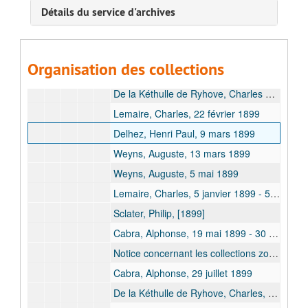
Détails du service d'archives
1896
1899
Derscheid, Eugène, 1899 janv.
Organisation des collections
Weyns, Auguste, 22 février 1899
De la Kéthulle de Ryhove, Charles et Gilson, 22 février 1899
Lemaire, Charles, 22 février 1899
Delhez, Henri Paul, 9 mars 1899
Weyns, Auguste, 13 mars 1899
Weyns, Auguste, 5 mai 1899
Lemaire, Charles, 5 janvier 1899 - 5 mai 1899
Sclater, Philip, [1899]
Cabra, Alphonse, 19 mai 1899 - 30 mai 1899
Notice concernant les collections zoologiques de la classe des Mammifères, 10 juillet 1899
Cabra, Alphonse, 29 juillet 1899
De la Kéthulle de Ryhove, Charles, 29 juillet 1899