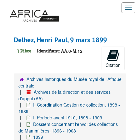
Passer
Togg
au
contenu
navi
principal
Delhez, Henri Paul, 9 mars 1899
Pièce
Identifiant:
AA.0-M.12
Citation
Archives historiques du Musée royal de l'Afrique
centrale
Archives de la direction et des services
d'appui (AA)
I. Coordination Gestion de collection, 1898 -
Archives de la direction et des services d'appui
1989
A. Gestion administrative-juridique, 1895-1960
I. Période avant 1910, 1898 - 1909
B. Gestion financière, 1924-1928
Dossiers concernant l'envoi des collections
de Mammifères, 1896 - 1908
C. Gestion financière du patrimoine, 1908-1909
1899