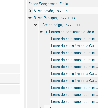
Fonds Wangermée, Émile
A. Vie privée, 1869-1893
B. Vie Publique, 1877-1914
I. Armée belge, 1877-1911
1. Lettres de nomination et de commission, 1877-1911
Lettre de nomination du ministère de la Guerre nommant Émile Wangermée lieutenant, 1877 mars
Lettre du ministère de la Guerre désignant Émile Wangermée pour être adjoint au commandant du génie à l’enceinte d’Anvers, 1878 avr.
Lettre de nomination du ministère de la Guerre nommant Émile Wangermée capitaine en second de 2e classe et le désignant pour le régiment du génie et pour rester détaché au ministère de la Guerre, 1885 mars
Lettre de nomination du ministère de la Guerre nommant Émile Wangermée capitaine en second de 1ère classe et le désignant pour être adjoint au commandant du génie à Namur (rive gauche) et pour cesser d'être détaché au ministère de la Guerre. En annexe: Etat indiquant des nominations et des mutations dans le personnel des officiers du génie, 1887 juin
Lettre de nomination du ministère de la Guerre nommant Émile Wangermée capitaine-commandant et le désignant pour l'état-major du génie et pour rester dans sa position actuelle, 1890 oct.
Lettre du ministère de la Guerre désignant Émile Wangermée pour être détaché provisoirement à l’Institut cartographique militaire, 1893 août
Lettre du ministère de la Guerre désignant Émile Wangermée pour être détaché provisoirement à l’Institut cartographique militaire, 1895 déc.
Lettre de nomination du ministère de la Guerre nommant Émile Wangermée major et le désignant pour le service spécial de l’armée et pour rester dans sa position actuelle. Avec lettre d’accompagnement du département de l’Intérieur, 1903 mars
Lettre de nomination du ministère de la Guerre nommant Émile Wangermée lieutenant-colonel et le désignant pour le service spécial et pour rester dans sa postion actuelle, 1908 déc.
Lettre de nomination du ministère de la Guerre nommant Émile Wangermée colonel, 1911 sept.