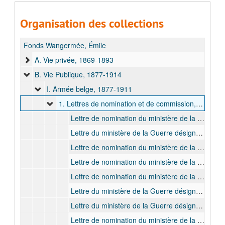
Organisation des collections
Fonds Wangermée, Émile
A. Vie privée, 1869-1893
B. Vie Publique, 1877-1914
I. Armée belge, 1877-1911
1. Lettres de nomination et de commission, 1877-1911
Lettre de nomination du ministère de la Guerre nommant Émile Wangermée lieutenant, 1877 mars
Lettre du ministère de la Guerre désignant Émile Wangermée pour être adjoint au commandant du génie à l’enceinte d’Anvers, 1878 avr.
Lettre de nomination du ministère de la Guerre nommant Émile Wangermée capitaine en second de 2e classe et le désignant pour le régiment du génie et pour rester détaché au ministère de la Guerre, 1885 mars
Lettre de nomination du ministère de la Guerre nommant Émile Wangermée capitaine en second de 1ère classe et le désignant pour être adjoint au commandant du génie à Namur (rive gauche) et pour cesser d'être détaché au ministère de la Guerre. En annexe: Etat indiquant des nominations et des mutations dans le personnel des officiers du génie, 1887 juin
Lettre de nomination du ministère de la Guerre nommant Émile Wangermée capitaine-commandant et le désignant pour l'état-major du génie et pour rester dans sa position actuelle, 1890 oct.
Lettre du ministère de la Guerre désignant Émile Wangermée pour être détaché provisoirement à l’Institut cartographique militaire, 1893 août
Lettre du ministère de la Guerre désignant Émile Wangermée pour être détaché provisoirement à l’Institut cartographique militaire, 1895 déc.
Lettre de nomination du ministère de la Guerre nommant Émile Wangermée major et le désignant pour le service spécial de l’armée et pour rester dans sa position actuelle. Avec lettre d’accompagnement du département de l’Intérieur, 1903 mars