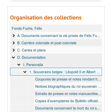
Organisation des collections
Fonds Fuchs, Félix
A. Documents concernant la vie privée de Félix Fuchs
B. Carrière coloniale et post-coloniale
C. Cartes et plans
D. Documentation
I. Personalia
1. Souverains belges : Léopold II et Albert 1er, 1898-1914
Coupures de presse et notes rendant hommage au roi souverain Léopold II et à son action en Afrique, 1898
Notices biographiques du roi souverain Léopold II, 1909
Extraits de presse et notes manuscrites concernant le roi souverain Léopold II, 1909
Copies d’exemplaires du Bulletin officiel du Congo belge du 17 au 28 décembre 1909, 1909
Documents concernant la mort du roi souverain Léopold II, la prestation de serment du roi Albert Ier et les célébrations y ayant trait, 1909 - 1910