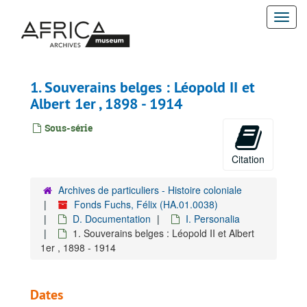
Passer
Togg
au
contenu
navi
principal
1. Souverains belges : Léopold II et
Albert 1er , 1898 - 1914
Sous-série
Citation
Archives de particuliers - Histoire coloniale
Fonds Fuchs, Félix (HA.01.0038)
D. Documentation
I. Personalia
1. Souverains belges : Léopold II et Albert
1er , 1898 - 1914
Dates