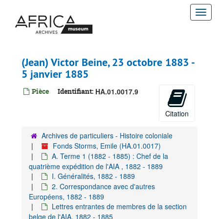
Passer
Togg
au
contenu
navi
principal
(Jean) Victor Beine, 23 octobre 1883 -
5 janvier 1885
Pièce
Identifiant:
HA.01.0017.9
Citation
Archives de particuliers - Histoire coloniale
Fonds Storms, Emile (HA.01.0017)
A. Terme 1 (1882 - 1885) : Chef de la
quatrième expédition de l'AIA , 1882 - 1889
I. Généralités, 1882 - 1889
2. Correspondance avec d'autres
Européens, 1882 - 1889
Lettres entrantes de membres de la section
belge de l'AIA, 1882 - 1885