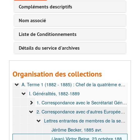
Compléments descriptifs
Nom associé
Liste de Conditionnements
Détails du service d'archives
Organisation des collections
Fonds Storms, Emile
A. Terme 1 (1882 - 1885) : Chef de la quatrième expédition de l'AIA, 1882-1889
I. Généralités, 1882-1889
1. Correspondance avec le Secrétariat Général de l'AIA, 1882-1885
2. Correspondance avec d'autres Européens, 1882-1889
Lettres entrantes de membres de la section belge de l'AIA, 1882-1885
Jérôme Becker, 1885 avr.
(Jean) Victor Beine, 23 octobre 1883 - 5 janvier 1885