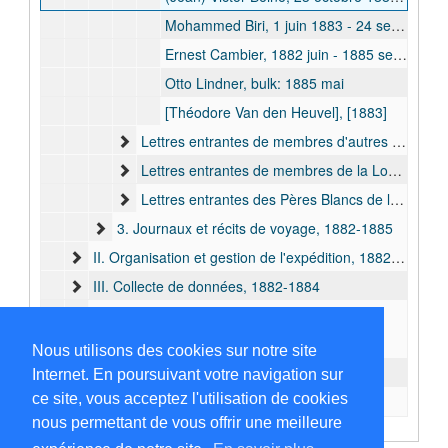
Mohammed Biri, 1 juin 1883 - 24 septembre 1883
Ernest Cambier, 1882 juin - 1885 sept.
Otto Lindner, bulk: 1885 mai
[Théodore Van den Heuvel], [1883]
Lettres entrantes de membres d'autres sections de l'AIA, 1883-1889
Lettres entrantes de membres de la London Missionary Society, 1884-1885
Lettres entrantes des Pères Blancs de la mission au Lac Tanganyika, 1885-1888
3. Journaux et récits de voyage, 1882-1885
II. Organisation et gestion de l'expédition, 1882-1885
III. Collecte de données, 1882-1884
IV. Contact avec les chefs locaux, 1884-1885
B. Auteur, 1885-1890
Nous utilisons des cookies sur notre site
C. Documentation, 1882-1920
Internet. En poursuivant votre navigation sur
ce site, vous acceptez l'utilisation de cookies
D. Pièces d'origine étrangère, 1907-1930
nous permettant de vous offrir une meilleure