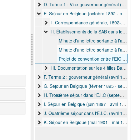
D. Terme 1 : Vice-gouverneur général (mars 1891 - juillet 1892) et gouverneur général (juillet 1892 - octobre 1892), 1890-1892
E. Sejour en Belgique (octobre 1892 - avril 1893), 1892-1893
I. Correspondance générale, 1892-1893
II. Établissements de la SAB dans le Haut-Congo, 1892
Minute d'une lettre sortante à l'administrateur délégué, Albert Thys, 1892
Minute d'une lettre sortante à l'administrateur délégué, Albert Thys, 1892
Projet de convention entre l'EIC et la SAB, 1892
III. Documentation sur les 4 filles Basoko à destination de Gyseghem, 1892
F. Terme 2 : gouverneur général (avril 1893 - février 1895)
G. Sejour en Belgique (février 1895 - septembre 1895)
H. Troisième séjour dans l'E.I.C (septembre 1895 - mai 1897)
I. Séjour en Belgique (juin 1897 - avril 1900)
J. Quatrième séjour dans l'E.I.C. (avril 1900 - mai 1901)
K. Séjour en Belgique (mai 1901 - mai 1905)