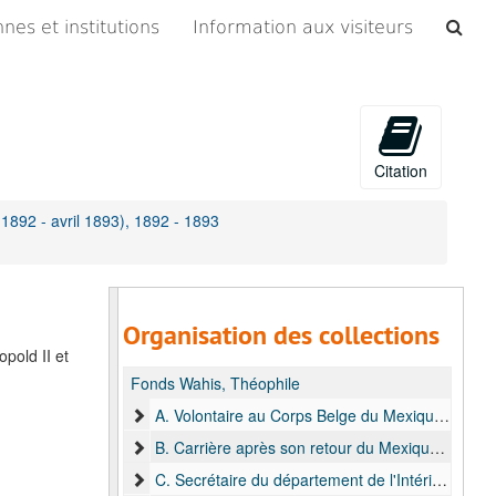
Che
nes et institutions
Information aux visiteurs
les
arc
Citation
 1892 - avril 1893), 1892 - 1893
Organisation des collections
pold II et
Fonds Wahis, Théophile
A. Volontaire au Corps Belge du Mexique (1864 - 1867) et la Société Royale Philanthropique des Anciens Frères d'Armes du Corps Belge de Mexique, 1864-1920
B. Carrière après son retour du Mexique (1867-1889), 1878-1887
C. Secrétaire du département de l'Intérieur de l'Etat Indépendant du Congo (1890) et adjoint à l'Etat-Major, 1890