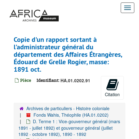
Passer
Togg
au
contenu
navi
principal
Copie d'un rapport sortant à
l'administrateur général du
département des Affaires Étrangères,
Édouard de Grelle Rogier, masse:
1891 oct.
Pièce
Identifiant:
HA.01.0202.91
Citation
Archives de particuliers - Histoire coloniale
Fonds Wahis, Théophile (HA.01.0202)
D. Terme 1 : Vice-gouverneur général (mars
1891 - juillet 1892) et gouverneur général (juillet
1892 - octobre 1892), 1890 - 1892