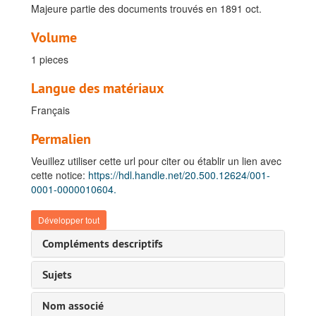
Majeure partie des documents trouvés en 1891 oct.
Volume
1 pieces
Langue des matériaux
Français
Permalien
Veuillez utiliser cette url pour citer ou établir un lien avec
cette notice:
https://hdl.handle.net/20.500.12624/001-
0001-0000010604.
Développer tout
Fonds Wahis, Théophile
Compléments descriptifs
A. Volontaire au Corps Belge du Mexique (1864 - 1867) et la Société Royale Philanthropique des Anciens Frères d'Armes du Corps Belge de Mexique, 1864-1920
Sujets
B. Carrière après son retour du Mexique (1867-1889), 1878-1887
C. Secrétaire du département de l'Intérieur de l'Etat Indépendant du Congo (1890) et adjoint à l'Etat-Major, 1890
Nom associé