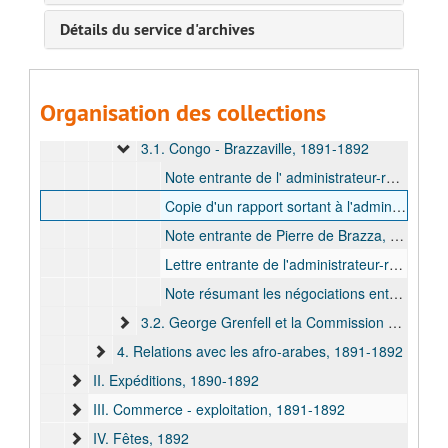
D. Terme 1 : Vice-gouverneur général (mars 1891 - juillet 1892) et gouverneur général (juillet 1892 - octobre 1892), 1890-1892
Détails du service d'archives
I. Administration coloniale, 1891-1892
1. Gouvernement, 1891-1892
2. Personnel, 1891
Organisation des collections
3. Relations avec les autres puissances coloniales, 1891-1892
3.1. Congo - Brazzaville, 1891-1892
Note entrante de l' administrateur-résident de Brazzaville, Albert Dolisie, lui annonçant sa visite le 7 août 1891, bulk: 1891 août
Copie d'un rapport sortant à l'administrateur général du département des Affaires Étrangères, Édouard de Grelle Rogier, bulk: 1891 oct.
Note entrante de Pierre de Brazza, bulk: 1891 oct.
Lettre entrante de l'administrateur-résident de Brazzaville, Albert Dolisie, bulk: 1892 janv.
Note résumant les négociations entre les puissances en vue d'établir les frontières de l'EIC, bulk: s.d.
3.2. George Grenfell et la Commission de délimitation dans le Lunda, 1892
4. Relations avec les afro-arabes, 1891-1892
II. Expéditions, 1890-1892
III. Commerce - exploitation, 1891-1892
IV. Fêtes, 1892