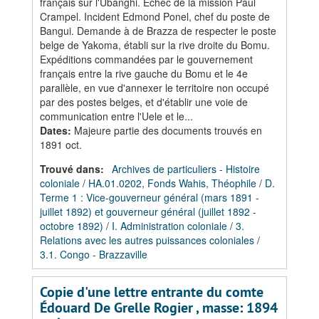
français sur l'Ubanghi. Echec de la mission Paul
Crampel. Incident Edmond Ponel, chef du poste de
Bangui. Demande à de Brazza de respecter le poste
belge de Yakoma, établi sur la rive droite du Bomu.
Expéditions commandées par le gouvernement
français entre la rive gauche du Bomu et le 4e
parallèle, en vue d'annexer le territoire non occupé
par des postes belges, et d'établir une voie de
communication entre l'Uele et le...
Dates
:
Majeure partie des documents trouvés en
1891 oct.
Trouvé dans:
Archives de particuliers - Histoire
coloniale
/
HA.01.0202, Fonds Wahis, Théophile
/
D.
Terme 1 : Vice-gouverneur général (mars 1891 -
juillet 1892) et gouverneur général (juillet 1892 -
octobre 1892)
/
I. Administration coloniale
/
3.
Relations avec les autres puissances coloniales
/
3.1. Congo - Brazzaville
Copie d'une lettre entrante du comte
Édouard De Grelle Rogier , masse: 1894