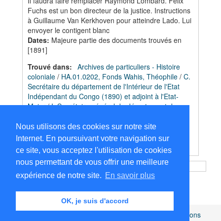
Il faudra faire remplacer Raymond Lombard. Félix
Fuchs est un bon directeur de la justice. Instructions
à Guillaume Van Kerkhoven pour atteindre Lado. Lui
envoyer le contigent blanc
Dates
:
Majeure partie des documents trouvés en
[1891]
Trouvé dans:
Archives de particuliers - Histoire
coloniale
/
HA.01.0202, Fonds Wahis, Théophile
/
C.
Secrétaire du département de l'Intérieur de l'Etat
Indépendant du Congo (1890) et adjoint à l'Etat-
Major
/
I. Secrétaire général du département de
l'Intérieur de l'EIC
/
5. Différend entre l'Etat
Indépendant du Congo et le Portugal pour la
Nous utilisons des cookies sur notre site
possession des territoires du Lunda (jusqu'à la
Internet. En poursuivant votre navigation sur
conventention de mai 1891)
ce site, vous acceptez l'utilisation de cookies
nous permettant de vous offrir une meilleure
expérience de notre site.
En savoir plus
OK, je suis d'accord
Africamuseum.be
|
Collections et bibliothèques
|
Mentions