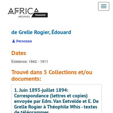
Passer
Togg
au
contenu
navi
principal
de Grelle Rogier, Édouard
Personne
Dates
Existence: 1842 - 1911
Trouvé dans 5 Collections et/ou
documents:
1. Juin 1893-juillet 1894:
Correspondance (lettres et copies)
envoyée par Edm. Van Eetvelde et E. De
Grelle Rogier à Théophile Whis - textes
de télégrammes