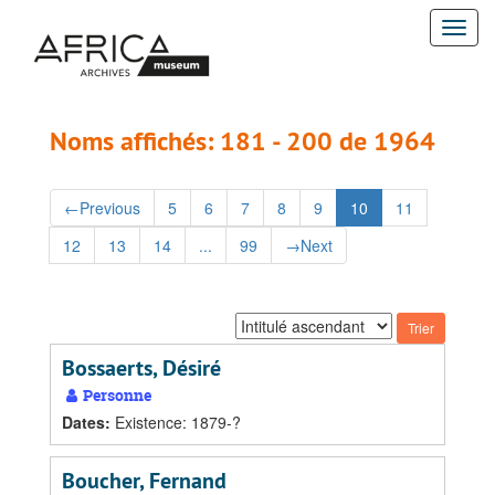
Passer
Passer
Togg
au
aux
contenu
résultats
navi
principal
Noms affichés: 181 - 200 de 1964
←
Previous
5
6
7
8
9
10
11
12
13
14
...
99
→
Next
Trier
par:
Bossaerts, Désiré
Personne
Dates
:
Existence: 1879-?
Boucher, Fernand