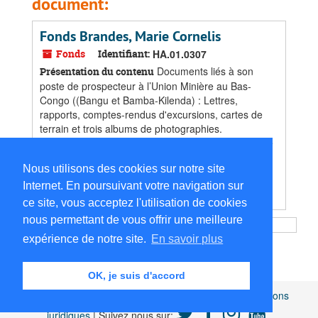
document:
Fonds Brandes, Marie Cornelis
Fonds
Identifiant:
HA.01.0307
Documents liés à son
Présentation du contenu
poste de prospecteur à l’Union Minière au Bas-
Congo ((Bangu et Bamba-Kilenda) : Lettres,
rapports, comptes-rendus d'excursions, cartes de
terrain et trois albums de photographies.
Dates
:
Majeure partie des documents trouvés entre
1947 - 1950
Nous utilisons des cookies sur notre site
Trouvé dans:
Archives de particuliers - Histoire
Internet. En poursuivant votre navigation sur
coloniale
/
Fonds Brandes, Marie Cornelis
ce site, vous acceptez l'utilisation de cookies
nous permettant de vous offrir une meilleure
expérience de notre site.
En savoir plus
OK, je suis d'accord
Africamuseum.be
|
Collections et bibliothèques
|
Mentions
juridiques
| Suivez nous sur: