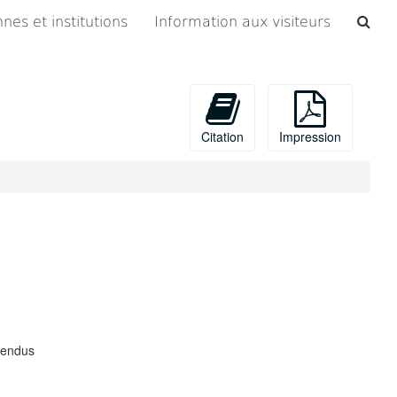
Che
nes et institutions
Information aux visiteurs
les
arc
Citation
Impression
rendus