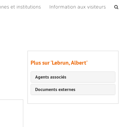
Che
nes et institutions
Information aux visiteurs
les
arc
Plus sur 'Lebrun, Albert'
Agents associés
Documents externes