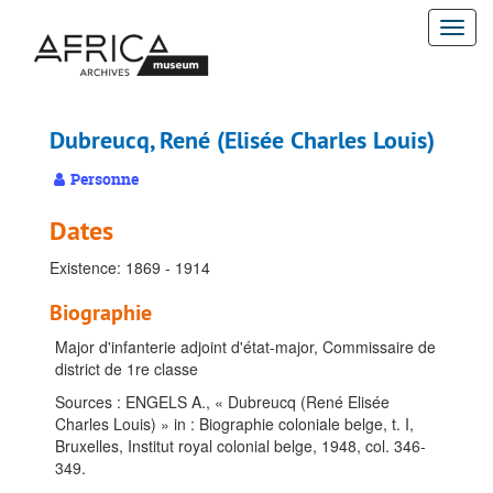
Passer
Togg
au
contenu
navi
principal
Dubreucq, René (Elisée Charles Louis)
Personne
Dates
Existence: 1869 - 1914
Biographie
Major d'infanterie adjoint d'état-major, Commissaire de
district de 1re classe
Sources : ENGELS A., « Dubreucq (René Elisée
Charles Louis) » in : Biographie coloniale belge, t. I,
Bruxelles, Institut royal colonial belge, 1948, col. 346-
349.