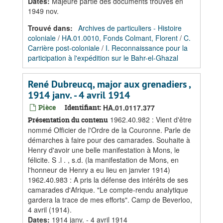
Dates
:
Majeure partie des documents trouvés en
1949 nov.
Trouvé dans:
Archives de particuliers - Histoire
coloniale
/
HA.01.0010, Fonds Colmant, Florent
/
C.
Carrière post-coloniale
/
I. Reconnaissance pour la
participation à l'expédition sur le Bahr-el-Ghazal
René Dubreucq, major aux grenadiers ,
1914 janv. - 4 avril 1914
Pièce
Identifiant:
HA.01.0117.377
1962.40.982 : Vient d'être
Présentation du contenu
nommé Officier de l'Ordre de la Couronne. Parle de
démarches à faire pour des camarades. Souhaite à
Henry d'avoir une belle manifestation à Mons, le
félicite. S .l . , s.d. (la manifestation de Mons, en
l'honneur de Henry a eu lieu en janvier 1914)
1962.40.983 : A pris la défense des intérêts de ses
camarades d'Afrique. "Le compte-rendu analytique
gardera la trace de mes efforts". Camp de Beverloo,
4 avril (1914).
Dates
:
1914 janv. - 4 avril 1914