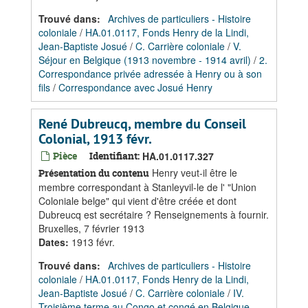
Trouvé dans:
Archives de particuliers - Histoire
coloniale
/
HA.01.0117, Fonds Henry de la Lindi,
Jean-Baptiste Josué
/
C. Carrière coloniale
/
V.
Séjour en Belgique (1913 novembre - 1914 avril)
/
2.
Correspondance privée adressée à Henry ou à son
fils
/
Correspondance avec Josué Henry
René Dubreucq, membre du Conseil
Colonial, 1913 févr.
Pièce
Identifiant:
HA.01.0117.327
Henry veut-il être le
Présentation du contenu
membre correspondant à Stanleyvil-le de l' "Union
Coloniale belge" qui vient d'être créée et dont
Dubreucq est secrétaire ? Renseignements à fournir.
Bruxelles, 7 février 1913
Dates
:
1913 févr.
Trouvé dans:
Archives de particuliers - Histoire
coloniale
/
HA.01.0117, Fonds Henry de la Lindi,
Jean-Baptiste Josué
/
C. Carrière coloniale
/
IV.
Troisième terme au Congo et congé en Belgique