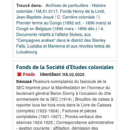
Trouvé dans:
Archives de particuliers - Histoire
coloniale
/
HA.01.0117, Fonds Henry de la Lindi,
Jean-Baptiste Josué
/
C. Carrière coloniale
/
I.
Premier terme au Congo (1892 oct. - 1896 mars) et
Congé en Belgique (1896 mars - 1896 déc.)
/
4.
Documents relatifs à l'affaire Stokes, aux
"Campagnes arabes" dans le district des Stanley
Falls, Lualaba et Maniema et aux révoltes tetela de
Luluabourg
Fonds de la Société d’Etudes coloniales
Fonds
Identifiant:
HA.02.0025
Plusieurs exemplaires du fascicule de la
Résumé
SEC imprimé pour la Manifestation en l’honneur du
lieutenant général Baron Donny à l’occasion du 20e
anniversaire de la SEC (1914) ; Brouillon de caisse à
reporter tous les trois mois dans le Livre de Caisses
(comptes) (1922-1924) ; Factures et pièces
comptables (1921-1927) ; Procès-verbaux des
séances 1924-1925 ; Correspondance administrative
- gestion courante : affiliation, démission des