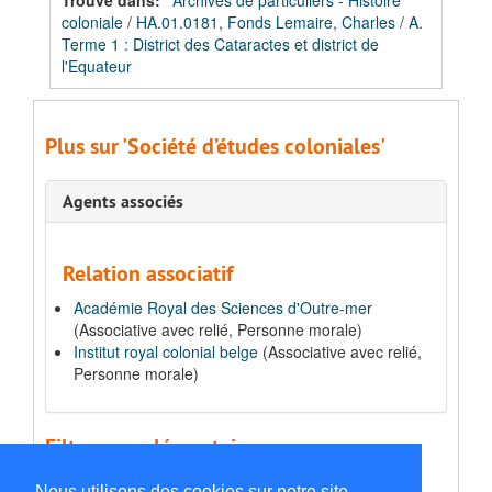
Trouvé dans:
Archives de particuliers - Histoire
coloniale
/
HA.01.0181, Fonds Lemaire, Charles
/
A.
Terme 1 : District des Cataractes et district de
l'Equateur
Plus sur 'Société d’études coloniales'
Agents associés
Relation associatif
Académie Royal des Sciences d'Outre-mer
(Associative avec relié, Personne morale)
Institut royal colonial belge
(Associative avec relié,
Personne morale)
Filtres supplémentaires:
Type
Nous utilisons des cookies sur notre site