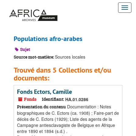
Passer
Togg
au
contenu
navi
principal
Populations afro-arabes
Sujet
Sources locales
Source mot-matière:
Trouvé dans 5 Collections et/ou
documents:
Fonds Ectors, Camille
Fonds
Identifiant:
HA.01.0286
Documentation : Notes
Présentation du contenu
biographiques de C. Ectors (ca. 1908) ; Faire-part de
décès de C. Ectors (1929); Liste des agents de la
Campagne antiesclavagiste de Belgique en Afrique
entre 1890 et 1894 (s.d.) .