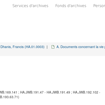
Services d'archives
Fonds d'archives
Person
Dhanis, Francis (HA.01.0003)
A. Documents concernant la vie 
.JWB.169.141 ; HA.JWB.191.47 - HA.JWB.191.49 ; HA.JWB.192.102 -
B.193.63.71)