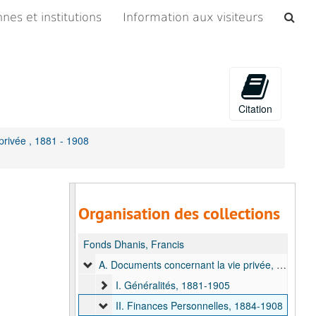
Che
nes et institutions
Information aux visiteurs
les
arc
Citation
privée , 1881 - 1908
Organisation des collections
Fonds Dhanis, Francis
A. Documents concernant la vie privée, 1881-1908
I. Généralités, 1881-1905
II. Finances Personnelles, 1884-1908