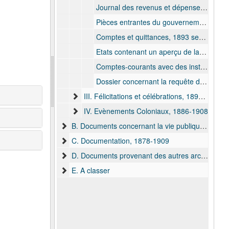
Journal des revenus et dépenses, 1884 nov. - 1897 déc.
Pièces entrantes du gouvernement local de l'EIC concernant le versement du traitement, 1887 avr. - 1898 févr.
Comptes et quittances, 1893 sept. - 1900 oct. et s.d.
Etats contenant un aperçu de la valeur des actions et obligations de Francis Dhanis, 1900 oct. - 1900 nov.
Comptes-courants avec des institutions financières, 1903 juill. - 1903 oct.
Dossier concernant la requête de Francis Dhanis à Léopold II pour améliorer la situation précaire de ses revenus, 1907 déc. - 1908 mrs. et s.d.
III. Félicitations et célébrations, 1893-1906
IV. Evènements Coloniaux, 1886-1908
B. Documents concernant la vie publique, 1872-1907
C. Documentation, 1878-1909
D. Documents provenant des autres archives, 1894-1950
E. A classer