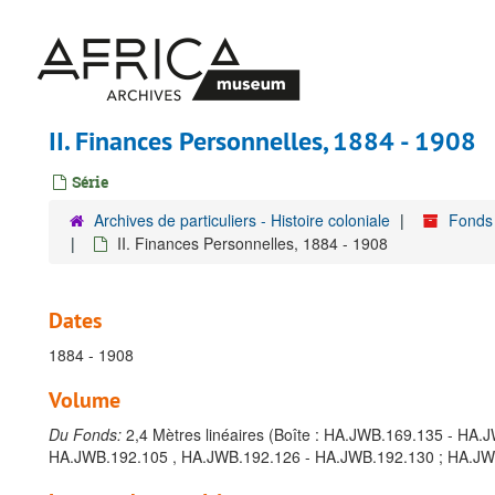
Passer
au
contenu
principal
II. Finances Personnelles, 1884 - 1908
Série
Archives de particuliers - Histoire coloniale
Fonds 
II. Finances Personnelles, 1884 - 1908
Dates
1884 - 1908
Volume
Du Fonds:
2,4 Mètres linéaires (Boîte : HA.JWB.169.135 - HA
HA.JWB.192.105 , HA.JWB.192.126 - HA.JWB.192.130 ; HA.JW