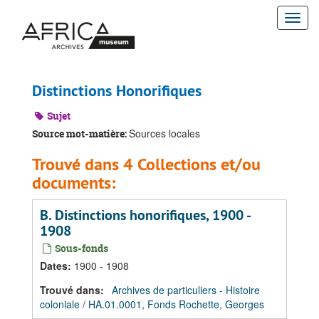
Passer
Togg
au
contenu
navi
principal
Distinctions Honorifiques
Sujet
Sources locales
Source mot-matière:
Trouvé dans 4 Collections et/ou
documents:
B. Distinctions honorifiques, 1900 -
1908
Sous-fonds
Dates
:
1900 - 1908
Trouvé dans:
Archives de particuliers - Histoire
coloniale
/
HA.01.0001, Fonds Rochette, Georges