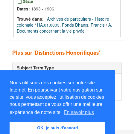
Série
Dates
:
1893 - 1906
Trouvé dans:
Archives de particuliers - Histoire
coloniale
/
HA.01.0003, Fonds Dhanis, Francis
/
A.
Documents concernant la vie privée
Plus sur 'Distinctions Honorifiques'
Subject Term Type
Contexte culturel
Nous utilisons des cookies sur notre site
Distinctions Honorifiques
Internet. En poursuivant votre navigation sur
ce site, vous acceptez l'utilisation de cookies
nous permettant de vous offrir une meilleure
expérience de notre site.
En savoir plus
OK, je suis d'accord