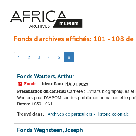
Passer
Passer
au
aux
contenu
résultats
principal
Fonds d'archives affichés: 101 - 108 de
1
2
3
4
5
6
Fonds Wauters, Arthur
Fonds
Identifiant:
HA.01.0829
Carrière : Extraits biographiques et
Présentation du contenu
Wauters pour l'ARSOM sur des problèmes humaines et le proj
Dates
:
1959-1961
Trouvé dans:
Archives de particuliers - Histoire coloniale
Fonds Weghsteen, Joseph