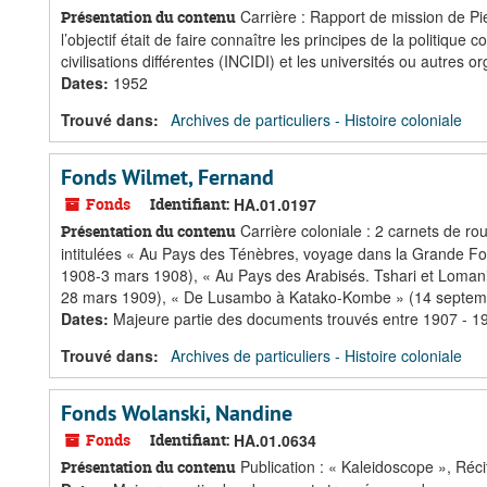
Carrière : Rapport de mission de Pi
Présentation du contenu
l’objectif était de faire connaître les principes de la politique c
civilisations différentes (INCIDI) et les universités ou autres 
Dates
:
1952
Trouvé dans:
Archives de particuliers - Histoire coloniale
Fonds Wilmet, Fernand
Fonds
Identifiant:
HA.01.0197
Carrière coloniale : 2 carnets de r
Présentation du contenu
intitulées « Au Pays des Ténèbres, voyage dans la Grande Fo
1908-3 mars 1908), « Au Pays des Arabisés. Tshari et Loma
28 mars 1909), « De Lusambo à Katako-Kombe » (14 septembr
Dates
:
Majeure partie des documents trouvés entre 1907 - 1
Trouvé dans:
Archives de particuliers - Histoire coloniale
Fonds Wolanski, Nandine
Fonds
Identifiant:
HA.01.0634
Publication : « Kaleidoscope », Réci
Présentation du contenu