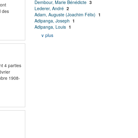
Dembour, Marie Bénédicte
3
dont
Lederer, André
2
l des
Adam, Auguste (Joachim Félix)
1
Adipanga, Joseph
1
Adipanga, Louis
1
∨ plus
t 4 parties
évrier
mbre 1908-