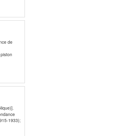
ince de
 piston
lique)].
pondance
1915-1933);