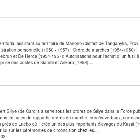
erritorial assistant au territoire de Manono (district de Tanganyka, Prov
istration personnelle (1956 - 1957) ; Ordre de marches (1954-1956) ;
ebrun et De Herde (1954-1957); Autorisations pour l'achat d' un fusil à
eprise des postes de Kiambi et Ankoro (1956);...
 Sillye (de Carolis a servi sous les ordres de Sillye dans la Force pub
ions, minutes de rapports, ordres de marche, procès-verbaux, corres
près de Luebo où il crée un des plus importants élevages du Kasai (
lui sur les cérémonies de circoncision chez les...
933