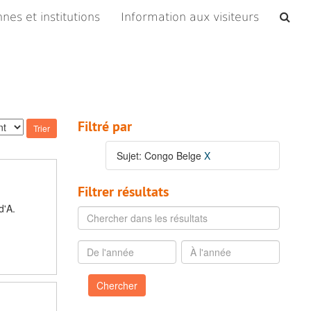
Che
nes et institutions
Information aux visiteurs
les
arc
Filtré par
Sujet: Congo Belge
X
Filtrer résultats
d'A.
Chercher
dans
les
De
À
résultats
l'année
l'année