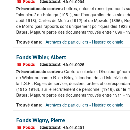
Fonds
Identifiant:
HA.01.0204
Lettres, notes et renseignements sur
Présentation du contenu
"pionniers" du Katanga (1951), sur l'inauguration de la stèle d
août 1918); Cartes de Moliro (1912) et de Mpweto (1896); Regis
de Moliro (ces rapports sont uniquement politiques dès 1923 et
Dates
:
Majeure partie des documents trouvés entre 1896 - 1
Trouvé dans:
Archives de particuliers - Histoire coloniale
Fonds Wibier, Albert
Fonds
Identifiant:
HA.01.0025
Carrière coloniale. Directeur généra
Présentation du contenu
de Wibier au comte R. de Briey, intendant de la Liste civile d
la T.S.F : Règles de service, dossiers, ordres et correspondanc
(1915-1916), sur le recrutement de personnel (1916), sur le ma
Dates
:
Majeure partie des documents trouvés entre 1911 - 1
Trouvé dans:
Archives de particuliers - Histoire coloniale
Fonds Wigny, Pierre
Fonds
Identifiant:
HA.01.0401