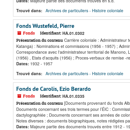
Dates
:
Majeure partie des documents trouvés en s.d.
Trouvé dans:
Archives de particuliers - Histoire coloniale
Fonds Wustefeld, Pierre
Fonds
Identifiant:
HA.01.0302
Carrière coloniale : Administrateur t
Présentation du contenu
Katanga) : Nominations et commissions (1956 - 1957) ; Admin
Correspondance avec l'administrateur territorial de Manono, L
(1956) , Etats d'acquits (1956) ; Proces-verbaux de remise -r
Dates
:
1932 - 1957
Trouvé dans:
Archives de particuliers - Histoire coloniale
Fonds de Carolis, Ezio Berardo
Fonds
Identifiant:
HA.01.0335
[Documents provenant du fonds Albert
Présentation du contenu
Documents concernant ses trois termes pour l’ÉIC : Commiss
dactylographiée ; Documents concernant ses années de colon 
Notes diverses : documents biographiques, notes rédigées par 
Dates
:
Majeure partie des documents trouvés entre 1912 - 1