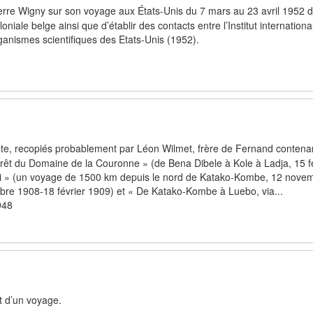
erre Wigny sur son voyage aux États-Unis du 7 mars au 23 avril 1952 
oloniale belge ainsi que d’établir des contacts entre l’Institut internationa
organismes scientifiques des Etats-Unis (1952).
oute, recopiés probablement par Léon Wilmet, frère de Fernand contenan
rêt du Domaine de la Couronne » (de Bena Dibele à Kole à Ladja, 15 f
ni » (un voyage de 1500 km depuis le nord de Katako-Kombe, 12 nove
e 1908-18 février 1909) et « De Katako-Kombe à Luebo, via...
948
t d’un voyage.