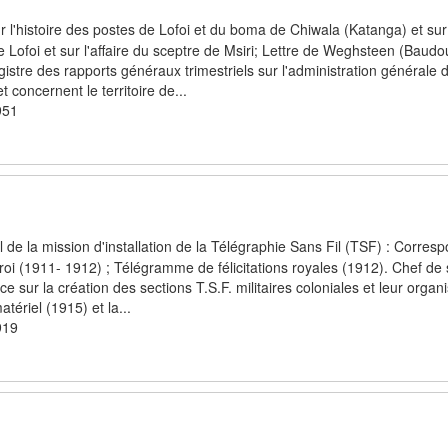
 l'histoire des postes de Lofoi et du boma de Chiwala (Katanga) et sur
e Lofoi et sur l'affaire du sceptre de Msiri; Lettre de Weghsteen (Baudou
tre des rapports généraux trimestriels sur l'administration générale du
 concernent le territoire de...
951
l de la mission d'installation de la Télégraphie Sans Fil (TSF) : Corre
u roi (1911- 1912) ; Télégramme de félicitations royales (1912). Chef de
e sur la création des sections T.S.F. militaires coloniales et leur organ
tériel (1915) et la...
919