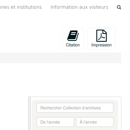
Che
nes et institutions
Information aux visiteurs
les
arc
Citation
Impression
Rechercher
Collection
d'archives
De
À
l'année
l'année