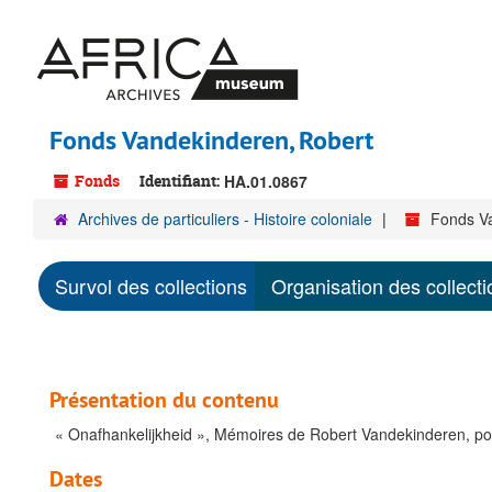
Passer
au
contenu
principal
Fonds Vandekinderen, Robert
Fonds
Identifiant:
HA.01.0867
Archives de particuliers - Histoire coloniale
Fonds V
Survol des collections
Organisation des collecti
Présentation du contenu
« Onafhankelijkheid », Mémoires de Robert Vandekinderen, poli
Dates