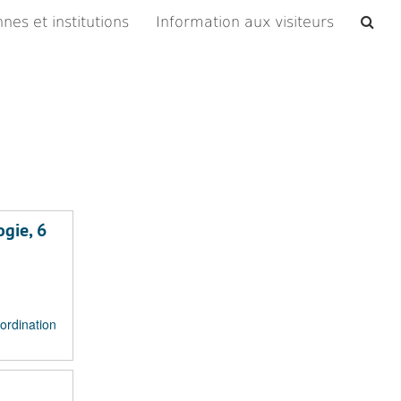
Che
nes et institutions
Information aux visiteurs
les
arc
ogie, 6
ordination