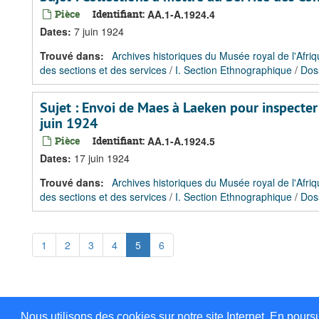
Pièce
Identifiant:
AA.1-A.1924.4
Dates
:
7 juin 1924
Trouvé dans:
Archives historiques du Musée royal de l'Afriq
des sections et des services
/
I. Section Ethnographique
/
Dos
Sujet : Envoi de Maes à Laeken pour inspecter 
juin 1924
Pièce
Identifiant:
AA.1-A.1924.5
Dates
:
17 juin 1924
Trouvé dans:
Archives historiques du Musée royal de l'Afriq
des sections et des services
/
I. Section Ethnographique
/
Dos
1
2
3
4
5
6
Nous utilisons des cookies sur notre site Internet. En pours