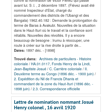
contre la nomination de Victor Fiévez qui passe
avant lui. S .l. , 2 décembre 1897. (Fiévez avait été
nommé Inspecteur d'Etat, chargé du
commandement des districts de l'Ubangi et des
Bangala) 1962.40.182 : Demande la prolongation du
terme de Baras à Avakubi. Nouvelles de la situation
dans le Haut-Ituri où le travail et la confiance sont
rétablis. Nouvelles des révoltés. Il y a encore
beaucoup de besogne : Irumu à réoccuper, une
route à créer sur la rive droite à partir de...
Dates
:
1897 déc. - [1898]
Trouvé dans:
Archives de particuliers - Histoire
coloniale
/
HA.01.0117, Fonds Henry de la Lindi,
Jean-Baptiste Josué
/
C. Carrière coloniale
/
II.
Deuxième terme au Congo (1896 déc. - 1900 juin)
/
2. Expédition du Nil de Francis Dhanis et
commandant de la zone du Haut-Ituri (1896 déc. -
1898 juin)
/
2.3. Correspondance officielle
Lettre de nomination nommant Josué
Henry colonel , 16 avril 1920