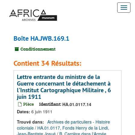
Passer
Togg
au
contenu
navi
principal
Boîte HA.JWB.169.1
Conditionnement
Contient 34 Résultats:
Lettre entrante du ministre de la
Guerre concernant le détachement à
l'Institut Cartographique Militaire , 6
juin 1911
Pièce
Identifiant:
HA.01.0117.14
Dates
:
6 juin 1911
Trouvé dans:
Archives de particuliers - Histoire
coloniale
/
HA.01.0117, Fonds Henry de la Lindi,
Jean-Baptiste Josué
/
B. Carrière dans l'Armée