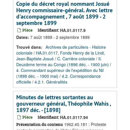
Copie du décret royal nommant Josué
Henry commissaire-général. Avec lettre
d'accompagnement , 7 août 1899 - 2
septembre 1899
Pièce
Identifiant:
HA.01.0117.9
Dates
:
7 août 1899 - 2 septembre 1899
Trouvé dans:
Archives de particuliers - Histoire
coloniale
/
HA.01.0117, Fonds Henry de la Lindi,
Jean-Baptiste Josué
/
C. Carrière coloniale
/
II.
Deuxième terme au Congo (1896 déc. - 1900 juin)
/
4. Commandant supérieur de l'expédition du Nil
(1898 déc. - 1900 mai)
/
4.2. Correspondance
officielle
/
4.2.1. Généralités
Minutes de lettres sortantes au
gouverneur général, Théophile Wahis ,
1897 déc. - [1898]
Pièce
Identifiant:
HA.01.0117.94
1962.40.181 : Proteste
Présentation du contenu