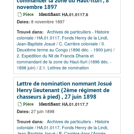
commander la zone du Haut-Ituri , 8
novembre 1897
Pièce
Identifiant:
HA.01.0117.6
Dates
:
8 novembre 1897
Trouvé dans:
Archives de particuliers - Histoire
coloniale
/
HA.01.0117, Fonds Henry de la Lindi,
Jean-Baptiste Josué
/
C. Carrière coloniale
/
II.
Deuxième terme au Congo (1896 déc. - 1900 juin)
/
2. Expédition du Nil de Francis Dhanis et
commandant de la zone du Haut-Ituri (1896 déc. -
1898 juin)
/
2.1. Lettres de nomination
Lettre de nomination nommant Josué
Henry lieutenant (2ème régiment de
chasseurs à pied) , 27 juin 1898
Pièce
Identifiant:
HA.01.0117.7
Dates
:
27 juin 1898
Trouvé dans:
Archives de particuliers - Histoire
coloniale
/
HA.01.0117, Fonds Henry de la Lindi,
Jean-Baptiste Josué
/
B. Carrière dans l'Armée