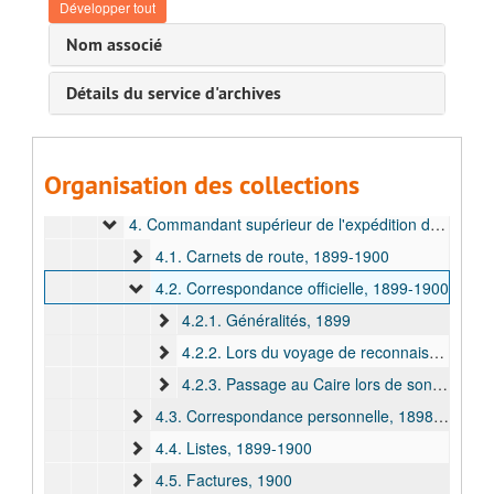
B. Carrière dans l'Armée Belge, 1885-1946
Développer tout
C. Carrière coloniale, 1892-1956
Nom associé
I. Premier terme au Congo (1892 oct. - 1896 mars) et Congé en Belgique (1896 mars - 1896 déc.), 1892-1897
Détails du service d'archives
II. Deuxième terme au Congo (1896 déc. - 1900 juin), 1897-1900
1. Généralités, 1897-1900
2. Expédition du Nil de Francis Dhanis et commandant de la zone du Haut-Ituri (1896 déc. - 1898 juin), 1897-1898
Organisation des collections
3. Commandant supérieur du district de l'Uele (1898 juin - 1898 déc.), 1898
4. Commandant supérieur de l'expédition du Nil (1898 déc. - 1900 mai), 1898-1900
4.1. Carnets de route, 1899-1900
4.2. Correspondance officielle, 1899-1900
4.2.1. Généralités, 1899
4.2.2. Lors du voyage de reconnaissance sur le Nil blanc (sept. 1899 - janv. 1900), 1899-1900
4.2.3. Passage au Caire lors de son retour en Europe (1900 juin), 1900
4.3. Correspondance personnelle, 1898-1900
4.4. Listes, 1899-1900
4.5. Factures, 1900