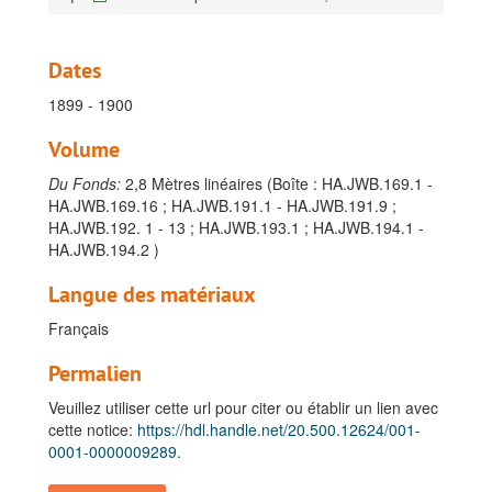
Dates
1899 - 1900
Volume
Du Fonds:
2,8 Mètres linéaires (Boîte : HA.JWB.169.1 -
HA.JWB.169.16 ; HA.JWB.191.1 - HA.JWB.191.9 ;
HA.JWB.192. 1 - 13 ; HA.JWB.193.1 ; HA.JWB.194.1 -
HA.JWB.194.2 )
Langue des matériaux
Français
Permalien
Veuillez utiliser cette url pour citer ou établir un lien avec
Fonds Henry de la Lindi, Jean-Baptiste Josué
cette notice:
https://hdl.handle.net/20.500.12624/001-
0001-0000009289.
A. Généralités, 1895-1952