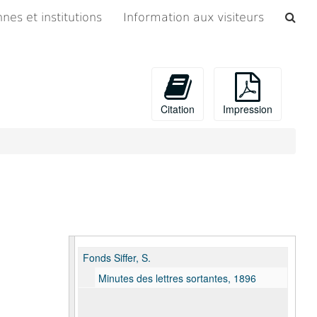
Che
nes et institutions
Information aux visiteurs
les
arc
Citation
Impression
Fonds Siffer, S.
Minutes des lettres sortantes, 1896