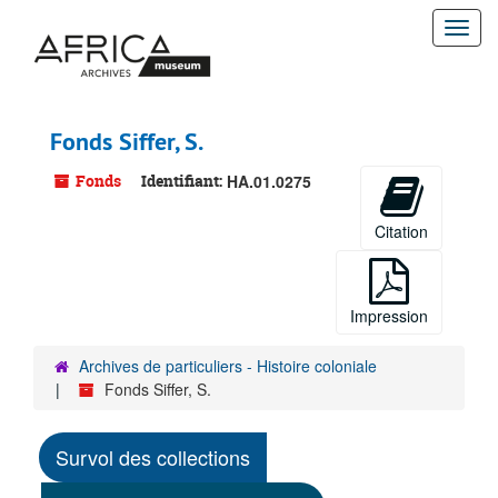
Passer
Togg
au
contenu
navi
principal
Fonds Siffer, S.
Fonds
Identifiant:
HA.01.0275
Citation
Impression
Archives de particuliers - Histoire coloniale
Fonds Siffer, S.
Survol des collections