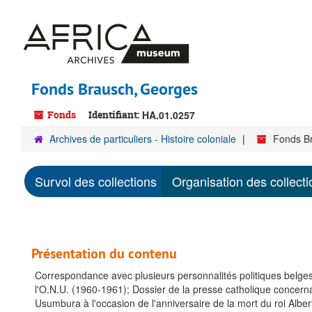
Passer
au
contenu
principal
Fonds Brausch, Georges
Fonds
Identifiant:
HA.01.0257
Archives de particuliers - Histoire coloniale
Fonds B
Survol des collections
Organisation des collecti
Présentation du contenu
Correspondance avec plusieurs personnalités politiques belges
l'O.N.U. (1960-1961); Dossier de la presse catholique concerna
Usumbura à l'occasion de l'anniversaire de la mort du roi Alber