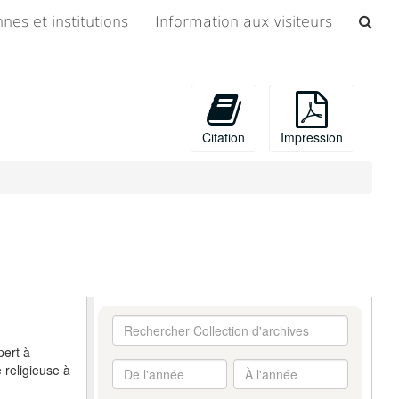
Che
nes et institutions
Information aux visiteurs
les
arc
Citation
Impression
Rechercher
Collection
pert à
d'archives
De
À
 religieuse à
l'année
l'année