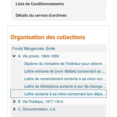
Liste de Conditionnements
Détails du service d'archives
Organisation des collections
Fonds Wangermée, Émile
A. Vie privée, 1869-1893
Diplôme du ministère de l'Intérieur pour obtenir le 14e accessit en quatrième Latine au concours général entre les établissements d'instruction moyenne du 4e degré dans l'année scolaire 1868-1869, 1869 sept.
Lettre entrante de [nom illisible] concernant sa disponibilité pour lui rendre visite à Anvers, 1871 août
Lettre de remerciement sortante à sa mère concernant la lettre de félicitations envoyée pour sa nomination, 1892 oct.
Lettre de félicitations sortante à son fils Georges Wangermée concernant sa nomination au grade de sous-lieutenant, 1893 août
Lettre sortante à sa mère concernant son départ au Congo, 1893 août
B. Vie Publique, 1877-1914
C. Documentation, s.d.