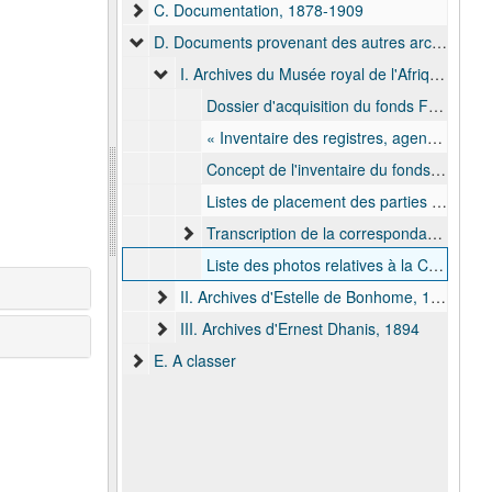
C. Documentation, 1878-1909
D. Documents provenant des autres archives, 1894-1950
I. Archives du Musée royal de l'Afrique centrale, bulk: 1928-1950
Dossier d'acquisition du fonds Francis Dhanis par le don de sa veuve Estelle de Bonhome, 1928 févr. - 1930 oct.
« Inventaire des registres, agendas et cahiers et des pièces (hormis les nominations et les félicitations) concernant les séjours du baron Dhanis en Afrique au service de l'Etat Indépendant du Congo », Inventaire du fonds Francis Dhanis, donné et conservé au MRAC, Après 1928.
Concept de l'inventaire du fonds Francis Dhanis, Après 1928.
Listes de placement des parties du fonds Francis Dhanis, 2me quart 20eme siècle
Transcription de la correspondance des divers registres., 2me quart 20eme siècle
Liste des photos relatives à la Campagne Arabe, 2me quart 20eme siècle
II. Archives d'Estelle de Bonhome, 1909-1912
III. Archives d'Ernest Dhanis, 1894
E. A classer