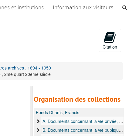
Che
nes et institutions
Information aux visiteurs
les
arc
Citation
res archives , 1894 - 1950
e , 2me quart 20eme siècle
Organisation des collections
Fonds Dhanis, Francis
A. Documents concernant la vie privée, 1881-1908
B. Documents concernant la vie publique, 1872-1907