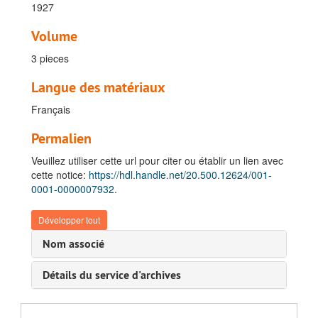
1927
Volume
3 pieces
Langue des matériaux
Français
Permalien
Veuillez utiliser cette url pour citer ou établir un lien avec
cette notice:
https://hdl.handle.net/20.500.12624/001-
0001-0000007932.
Développer tout
Nom associé
Fonds Fuchs, Félix
Détails du service d'archives
A. Documents concernant la vie privée de Félix Fuchs
B. Carrière coloniale et post-coloniale
I. Terme 1 (Janvier 1888 - juin 1889)