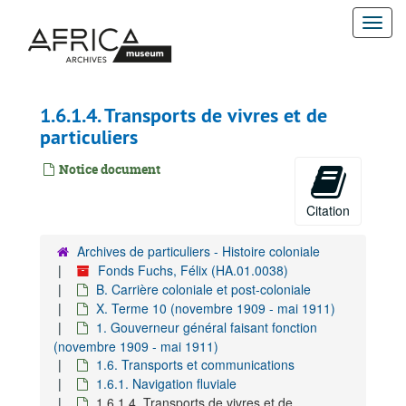
Passer
Togg
au
contenu
navi
principal
1.6.1.4. Transports de vivres et de
particuliers
Notice document
Citation
Archives de particuliers - Histoire coloniale
Fonds Fuchs, Félix (HA.01.0038)
B. Carrière coloniale et post-coloniale
X. Terme 10 (novembre 1909 - mai 1911)
1. Gouverneur général faisant fonction
(novembre 1909 - mai 1911)
1.6. Transports et communications
1.6.1. Navigation fluviale
1.6.1.4. Transports de vivres et de