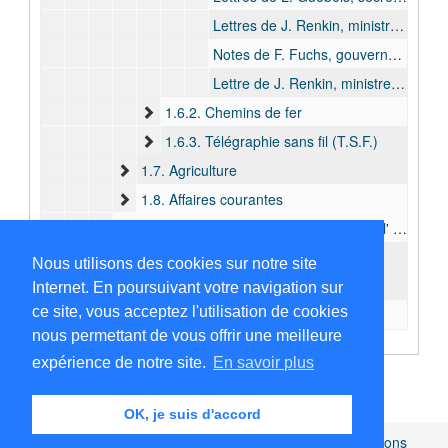
Lettres de J. Renkin, ministre des Colonies, concernant le transport de particuliers par des vapeurs de la Colonie, 1910 - 1911
Notes de F. Fuchs, gouverneur général faisant fonction, concernant la marine de l’État et le transport de particuliers, bulk: s.d.
Lettre de J. Renkin, ministre des Colonies, concernant la suppression du ravitaillement en produits venant d’Europe des vapeurs du Haut-Congo, 1911
1.6.2. Chemins de fer
1.6.3. Télégraphie sans fil (T.S.F.)
1.7. Agriculture
1.8. Affaires courantes
2. Membre de la Commission chargée de l' étude de la réorganisation de la Force publique (janvier 1912 - mars 1912 )
3. Documentation
Nous utilisons des cookies sur notre site
XI. Terme 11 (avril 1912 - juin 1913)
Internet. En poursuivant votre navigation sur
ce site, vous acceptez l'utilisation de cookies
XII. Terme 12 (novembre 1913 - avril 1915)
nous permettant de vous offrir une meilleure
XIII. Carrière post-coloniale
expérience de notre site.
En savoir plus
C. Cartes et plans
D. Documentation
OK, je suis d'accord
E. Pièces étrangères au fonds
Africamuseum.be
|
Collections et bibliothèques
|
Mentions