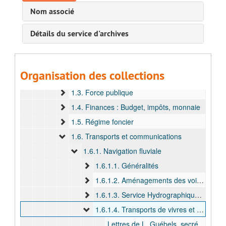
VIII. Terme 8 (décembre 1902 - février 1904)
Nom associé
IX. Terme 9 (avril 1907 - août 1908)
Détails du service d'archives
X. Terme 10 (novembre 1909 - mai 1911)
1. Gouverneur général faisant fonction (novembre 1909 - mai 1911)
1.1. Administration coloniale
Organisation des collections
1.2. Justice
1.3. Force publique
1.4. Finances : Budget, impôts, monnaie
1.5. Régime foncier
1.6. Transports et communications
1.6.1. Navigation fluviale
1.6.1.1. Généralités
1.6.1.2. Aménagements des voies navigables et des ports
1.6.1.3. Service Hydrographique et service de la Marine
1.6.1.4. Transports de vivres et de particuliers
Lettres de L. Guébels, secrétaire général du département de l’Intérieur, du Directeur de la Marine et des Travaux Publics n.n. ainsi que de J. Renkin, ministre des Colonies, concernant le transport de particuliers et liste des vapeurs circulant sur les eaux de la colonie, 1908 - 1911