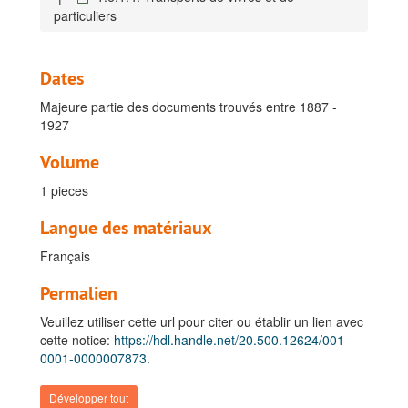
particuliers
Dates
Majeure partie des documents trouvés entre 1887 -
1927
Fonds Fuchs, Félix
Volume
A. Documents concernant la vie privée de Félix Fuchs
1 pieces
B. Carrière coloniale et post-coloniale
Langue des matériaux
I. Terme 1 (Janvier 1888 - juin 1889)
Français
II. Terme 2 (novembre 1889 - septembre 1891)
III. Terme 3 (juillet 1892 - octobre 1893)
Permalien
IV. Terme 4 (août 1894 - octobre 1895)
Veuillez utiliser cette url pour citer ou établir un lien avec
V. Terme 5 (avril 1896)
cette notice:
https://hdl.handle.net/20.500.12624/001-
0001-0000007873.
VI. Terme 6 (avril 1897 - mai 1890)
VII. Terme 7 (juillet 1900 - juin 1902)
Développer tout