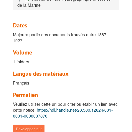
de la Marine
Dates
Majeure partie des documents trouvés entre 1887 -
1927
Fonds Fuchs, Félix
Volume
A. Documents concernant la vie privée de Félix Fuchs
1 folders
B. Carrière coloniale et post-coloniale
Langue des matériaux
I. Terme 1 (Janvier 1888 - juin 1889)
Français
II. Terme 2 (novembre 1889 - septembre 1891)
III. Terme 3 (juillet 1892 - octobre 1893)
Permalien
IV. Terme 4 (août 1894 - octobre 1895)
Veuillez utiliser cette url pour citer ou établir un lien avec
V. Terme 5 (avril 1896)
cette notice:
https://hdl.handle.net/20.500.12624/001-
0001-0000007870.
VI. Terme 6 (avril 1897 - mai 1890)
VII. Terme 7 (juillet 1900 - juin 1902)
Développer tout