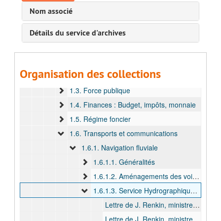
VIII. Terme 8 (décembre 1902 - février 1904)
Nom associé
IX. Terme 9 (avril 1907 - août 1908)
Détails du service d'archives
X. Terme 10 (novembre 1909 - mai 1911)
1. Gouverneur général faisant fonction (novembre 1909 - mai 1911)
1.1. Administration coloniale
Organisation des collections
1.2. Justice
1.3. Force publique
1.4. Finances : Budget, impôts, monnaie
1.5. Régime foncier
1.6. Transports et communications
1.6.1. Navigation fluviale
1.6.1.1. Généralités
1.6.1.2. Aménagements des voies navigables et des ports
1.6.1.3. Service Hydrographique et service de la Marine
Lettre de J. Renkin, ministre des Colonies, concernant le personnel de la Marine et du Service Hydrographique pour l’exercice 1911, 1911
Lettre de J. Renkin, ministre des Colonies, concernant le personnel de la direction de la Marine au Haut-Congo, 1911