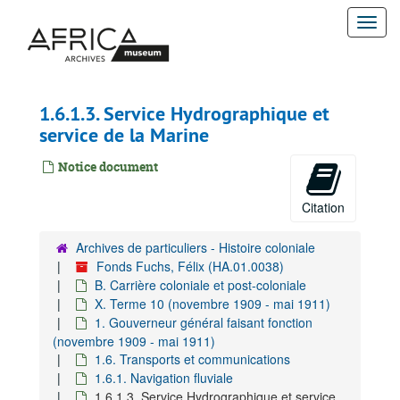
Passer
Togg
au
contenu
navi
principal
1.6.1.3. Service Hydrographique et
service de la Marine
Notice document
Citation
Archives de particuliers - Histoire coloniale
Fonds Fuchs, Félix (HA.01.0038)
B. Carrière coloniale et post-coloniale
X. Terme 10 (novembre 1909 - mai 1911)
1. Gouverneur général faisant fonction
(novembre 1909 - mai 1911)
1.6. Transports et communications
1.6.1. Navigation fluviale
1.6.1.3. Service Hydrographique et service