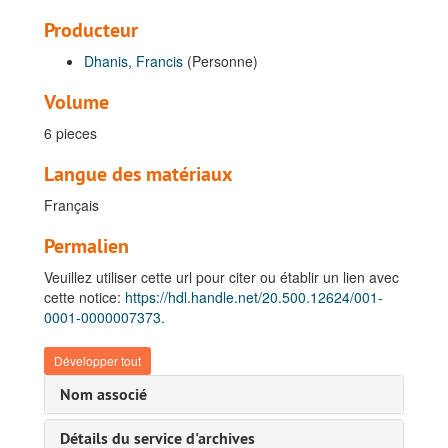
Producteur
Dhanis, Francis
(Personne)
Volume
6 pieces
Langue des matériaux
Français
Permalien
Veuillez utiliser cette url pour citer ou établir un lien avec
Fonds Dhanis, Francis
cette notice:
https://hdl.handle.net/20.500.12624/001-
0001-0000007373.
A. Documents concernant la vie privée, 1881-1908
B. Documents concernant la vie publique, 1872-1907
Développer tout
I. Carrière militaire dans l'Armée belge, 1882-1906
Nom associé
II. Carrière coloniale, 1884-1907
Détails du service d'archives
1. Premier Terme : membre de la cinquième expédition de l'Association Internationale Africaine, 1884-1885