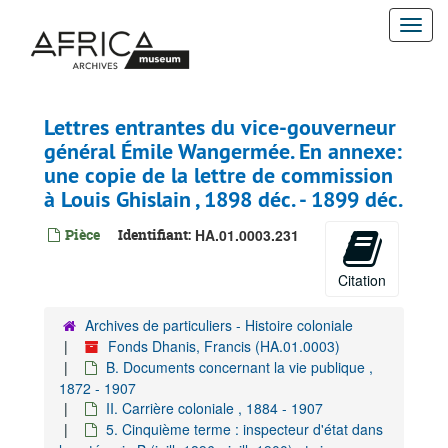
Passer
Togg
au
contenu
navi
principal
Lettres entrantes du vice-gouverneur
général Émile Wangermée. En annexe:
une copie de la lettre de commission
à Louis Ghislain , 1898 déc. - 1899 déc.
Pièce
Identifiant:
HA.01.0003.231
Citation
Archives de particuliers - Histoire coloniale
Fonds Dhanis, Francis (HA.01.0003)
B. Documents concernant la vie publique ,
1872 - 1907
II. Carrière coloniale , 1884 - 1907
5. Cinquième terme : inspecteur d'état dans