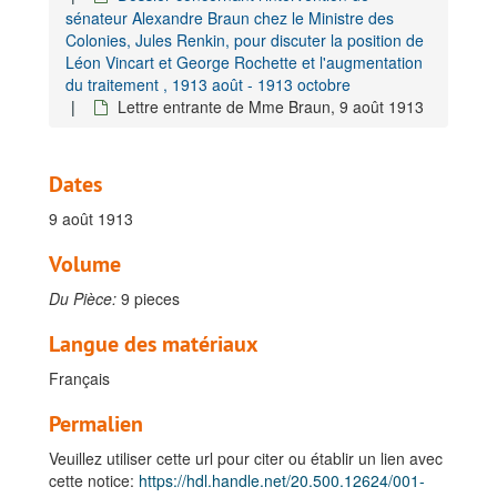
sénateur Alexandre Braun chez le Ministre des
Colonies, Jules Renkin, pour discuter la position de
Léon Vincart et George Rochette et l'augmentation
du traitement , 1913 août - 1913 octobre
Lettre entrante de Mme Braun, 9 août 1913
Dates
9 août 1913
Fonds Vincart, Léon
Volume
A. Vie Privée, 1873-1914
Du Pièce:
9 pieces
B. Carrière, 1895-1914
I. Carrière Coloniale, 1895-1914
Langue des matériaux
II. Homme d' affaires, 1904-1911
Français
III. Chef de bureau au Musée du Congo Belge, 1910-1914
Permalien
1. Administration personnelle, 1910-1914
Veuillez utiliser cette url pour citer ou établir un lien avec
1.1. Engagement, 1910
cette notice:
https://hdl.handle.net/20.500.12624/001-
1.2. Absences, dispensations et traitement, 1910-1913