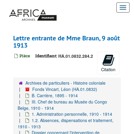
Passer
Togg
au
contenu
navi
principal
Lettre entrante de Mme Braun, 9 août
1913
Pièce
Identifiant:
HA.01.0832.284.2
Citation
Archives de particuliers - Histoire coloniale
Fonds Vincart, Léon (HA.01.0832)
B. Carrière, 1895 - 1914
III. Chef de bureau au Musée du Congo
Belge, 1910 - 1914
1. Administration personnelle, 1910 - 1914
1.2. Absences, dispensations et traitement,
1910 - 1913
Dossier concernant l'intervention de