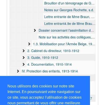
Brouillon d'un témoignage de Georges Rochette, s.d.
Notes sur Georges Rochette, s.d.
Lettre entrante de Mme Braun, 2 octobre 1913
Lettre entrant4.9e de Mme Braun, 8 octobre 1913
Dossier concernant l'assimiliation du traitement au niveau des collègues, 1913 nov. - 1913 déc.
Note sur les activités des collègues, s.d.
1.3. Mobilisation pour l'Armée Belge, 1914
2. Cabinet du directeur, 1910-1912
3. Guide, 1910-1912
4. Documentation, 1910-1914
IV. Protection des enfants, 1913-1914
V. Armée belge, 1914
VI. Sollicitations, 1908
Nous utilisons des cookies sur notre site
C. Documentation, 1906-1913
Internet. En poursuivant votre navigation sur
ce site, vous acceptez l'utilisation de cookies
D. Archives Maria Van Parys et enfants, 1906-1917
nous permettant de vous offrir une meilleure