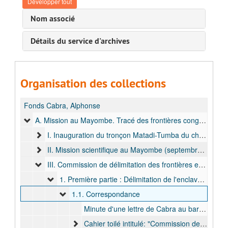
Développer tout
Nom associé
Détails du service d'archives
Organisation des collections
Fonds Cabra, Alphonse
A. Mission au Mayombe. Tracé des frontières congo-portugaises du côté de l’Enclave de Cabinda (juill. 1896 - nov. 1902)
I. Inauguration du tronçon Matadi-Tumba du chemin de fer du Congo (22 juillet 1896)
II. Mission scientifique au Mayombe (septembre 1896 - avril 1897)
III. Commission de délimitation des frontières entre l'E.I.C. et les possessions portugaises et sejour à Boma (juillet 1897 - novembre 1902)
1. Première partie : Délimitation de l'enclave de Cabinda (juillet 1897 - octobre 1899)
1.1. Correspondance
Minute d'une lettre de Cabra au baron de Cuvelier, secrétaire général aux Affaires étrangères de l'E.I.C., [1898]
Cahier toilé intitulé: "Commission de délimitation, enclave de Cabinda, correspondance", contenant copie de lettres numérotées de 231 à 338