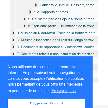
Cahier toilé, intitulé "Dossier", contenant copie de la correspondance de Cabra entre le 29 septembre 1899 et le 19 février 1900
1.2. Rapports et notes
2. Deuxième partie : Séjour à Boma et répression de la révolte de Shinkakasa (octobre 1899 - août 1900)
3. Troisième partie : Délimitation de la frontière entre l'EIC et les possessions portugaises entre Noki et le Kwango (juillet 1901 - novembre 1902)
B. Mission au Niadi-Kwilu. Tracé de la frontière entre l'EIC et le Congo Français (juin 1903 - oct. 1903)
C. Mission d'inspection dans l'est du Congo et traversée de l'Afrique avec Mme Cabra (avr. 1905 - déc. 1906)
D. Documents se rapportant aux interviews, conférences et articles de Mme Cabra, après sa traversée de l'Afrique
E. Documents relatifs a une installation de cracking à Kinshasa
F. Coupures de presse et journaux
Nous utilisons des cookies sur notre site
G. Brochures, articles et circulaires
Internet. En poursuivant votre navigation sur
H. Documents divers
ce site, vous acceptez l'utilisation de cookies
nous permettant de vous offrir une meilleure
expérience de notre site.
En savoir plus
OK, je suis d'accord