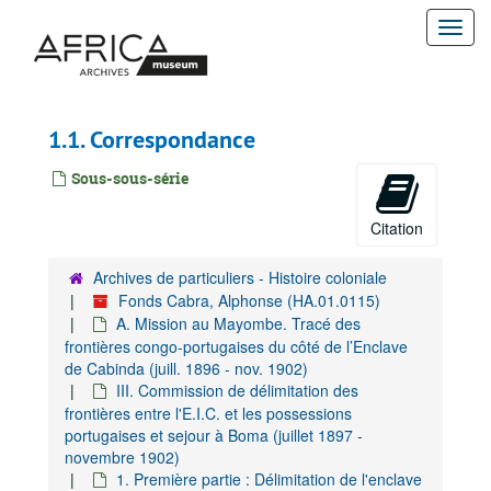
Passer
Togg
au
contenu
navi
principal
1.1. Correspondance
Sous-sous-série
Citation
Archives de particuliers - Histoire coloniale
Fonds Cabra, Alphonse (HA.01.0115)
A. Mission au Mayombe. Tracé des
frontières congo-portugaises du côté de l’Enclave
de Cabinda (juill. 1896 - nov. 1902)
III. Commission de délimitation des
frontières entre l'E.I.C. et les possessions
portugaises et sejour à Boma (juillet 1897 -
novembre 1902)
1. Première partie : Délimitation de l'enclave