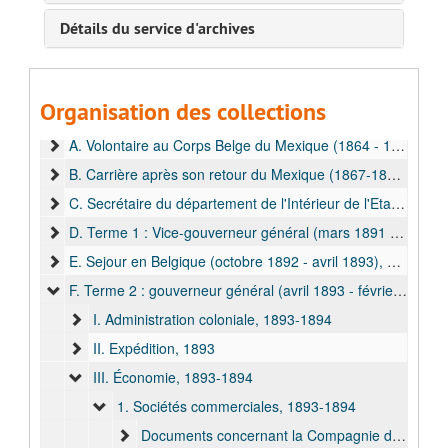
Détails du service d'archives
Organisation des collections
Fonds Wahis, Théophile
A. Volontaire au Corps Belge du Mexique (1864 - 1867) et la Société Royale Philanthropique des Anciens Frères d'Armes du Corps Belge de Mexique, 1864-1920
B. Carrière après son retour du Mexique (1867-1889), 1878-1887
C. Secrétaire du département de l'Intérieur de l'Etat Indépendant du Congo (1890) et adjoint à l'Etat-Major, 1890
D. Terme 1 : Vice-gouverneur général (mars 1891 - juillet 1892) et gouverneur général (juillet 1892 - octobre 1892), 1890-1892
E. Sejour en Belgique (octobre 1892 - avril 1893), 1892-1893
F. Terme 2 : gouverneur général (avril 1893 - février 1895)
I. Administration coloniale, 1893-1894
II. Expédition, 1893
III. Économie, 1893-1894
1. Sociétés commerciales, 1893-1894
Documents concernant la Compagnie du Chemin de fer du Congo, 1893-1894