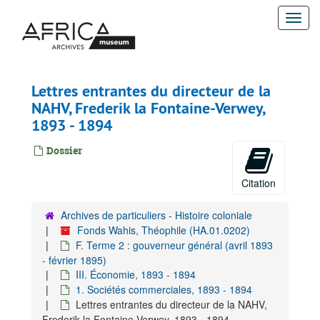
Passer
Togg
au
contenu
navi
principal
Lettres entrantes du directeur de la
NAHV, Frederik la Fontaine-Verwey,
1893 - 1894
Dossier
Citation
Archives de particuliers - Histoire coloniale
Fonds Wahis, Théophile (HA.01.0202)
F. Terme 2 : gouverneur général (avril 1893
- février 1895)
III. Économie, 1893 - 1894
1. Sociétés commerciales, 1893 - 1894
Lettres entrantes du directeur de la NAHV,
Frederik la Fontaine-Verwey, 1893 - 1894