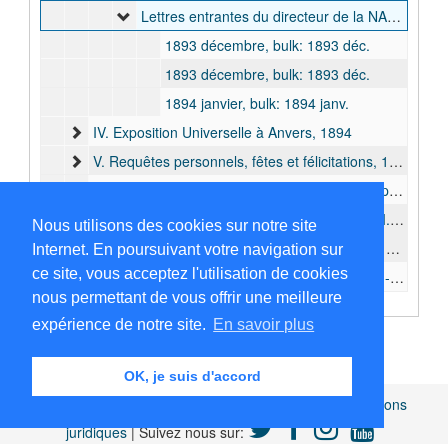
Lettres entrantes du directeur de la NAHV, Frederik la Fontaine-Verwey, 1893-1894
1893 décembre, bulk: 1893 déc.
1893 décembre, bulk: 1893 déc.
1894 janvier, bulk: 1894 janv.
IV. Exposition Universelle à Anvers, 1894
V. Requêtes personnels, fêtes et félicitations, 1894
VI. Documents concernant la politique de Léopold II vers la frontière Nord de L'etat Indépendant: Expéditions vers le Haut-Nil, le Haut-Uéllé et l'Ubangi-Bomu. Conflit avec la France
IV. Documents concernant les finances de l'E.I.C. et la situation du portage
Nous utilisons des cookies sur notre site
G. Sejour en Belgique (février 1895 - septembre 1895)
Internet. En poursuivant votre navigation sur
ce site, vous acceptez l'utilisation de cookies
H. Troisième séjour dans l'E.I.C (septembre 1895 - mai 1897)
nous permettant de vous offrir une meilleure
I. Séjour en Belgique (juin 1897 - avril 1900)
expérience de notre site.
En savoir plus
J. Quatrième séjour dans l'E.I.C. (avril 1900 - mai 1901)
K. Séjour en Belgique (mai 1901 - mai 1905)
OK, je suis d'accord
Africamuseum.be
|
Collections et bibliothèques
|
Mentions
juridiques
| Suivez nous sur: