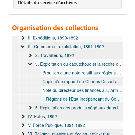
Détails du service d'archives
B. Carrière après son retour du Mexique (1867-1889), 1878-1887
C. Secrétaire du département de l'Intérieur de l'Etat Indépendant du Congo (1890) et adjoint à l'Etat-Major, 1890
D. Terme 1 : Vice-gouverneur général (mars 1891 - juillet 1892) et gouverneur général (juillet 1892 - octobre 1892), 1890-1892
Organisation des collections
I. Administration coloniale, 1891-1892
II. Expéditions, 1890-1892
III. Commerce - exploitation, 1891-1892
2. Travailleurs, 1892
3. Exploitation du caoutchouc et la récolté de l'ivoire, 1892
Brouillon d'une note relatif aux régions d'exploitation de l'ivoire et du caoutchouc dans la zone Arabe, bulk: s.d.
Copie d'un rapport de Charles Dusart au commissaire de district du Kwango Oriental à Popokabaka, [Dragustin Lehrman], bulk: 1892 avr.
Note du directeur des finances a.i., Arthur Bolle, bulk: s.d.
« Régions de l'Etat Indépendant du Congo au point de vue de leur exploitation. (notes de M.M. Vangele, Baert et Lemarinel », Note entrante d'Alphonse Vangele, avec carte, bulk: 1892 sept.
5. Exploitation des produits végétaux dans les terres domaniales, 1889-1892
IV. Fêtes, 1892
V. Force Publique, 1891-1892
VI. Réligion, missions et écoles, 1891-1892