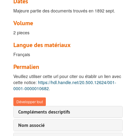
Dates
Majeure partie des documents trouvés en 1892 sept.
Volume
2 pieces
Langue des matériaux
Français
Permalien
Veuillez utiliser cette url pour citer ou établir un lien avec
cette notice:
https://hdl.handle.net/20.500.12624/001-
0001-0000010682.
Développer tout
Compléments descriptifs
Fonds Wahis, Théophile
Nom associé
A. Volontaire au Corps Belge du Mexique (1864 - 1867) et la Société Royale Philanthropique des Anciens Frères d'Armes du Corps Belge de Mexique, 1864-1920