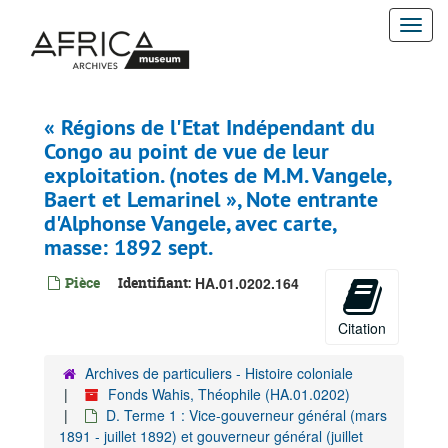
Passer
Togg
au
contenu
navi
principal
« Régions de l'Etat Indépendant du
Congo au point de vue de leur
exploitation. (notes de M.M. Vangele,
Baert et Lemarinel », Note entrante
d'Alphonse Vangele, avec carte,
masse: 1892 sept.
Pièce
Identifiant:
HA.01.0202.164
Citation
Archives de particuliers - Histoire coloniale
Fonds Wahis, Théophile (HA.01.0202)
D. Terme 1 : Vice-gouverneur général (mars
1891 - juillet 1892) et gouverneur général (juillet