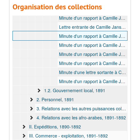
Organisation des collections
Correspondance avec le secrétaire d'état du département des Finances, Camille Janssen, 1891
Minute d'un rapport à Camille Janssen, bulk: [1891 juill.]
Lettre entrante de Camille Janssen, bulk: 1891 oct.
Minute d'un rapport à Camille Janssen, bulk: 1891 oct.
Minute d'un rapport à Camille Janssen, bulk: [1891]
Minute d'un rapport à Camille Janssen, bulk: [1891]
Minute d'un rapport à Camille Janssen, bulk: [1891]
Minute d'une lettre sortante à Camille Janssen, bulk: [1892 janv.]
Minute d'un rapport à Camille Janssen, bulk: [1892 juill.]
1.2. Gouvernement local, 1891
2. Personnel, 1891
3. Relations avec les autres puissances coloniales, 1891-1892
4. Relations avec les afro-arabes, 1891-1892
II. Expéditions, 1890-1892
III. Commerce - exploitation, 1891-1892