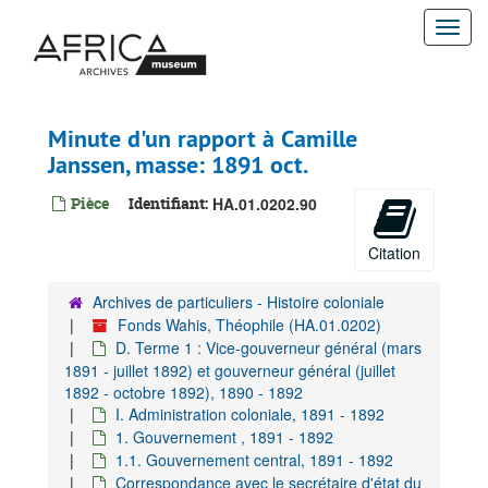
Passer
Togg
au
contenu
navi
principal
Minute d'un rapport à Camille
Janssen, masse: 1891 oct.
Pièce
Identifiant:
HA.01.0202.90
Citation
Archives de particuliers - Histoire coloniale
Fonds Wahis, Théophile (HA.01.0202)
D. Terme 1 : Vice-gouverneur général (mars
1891 - juillet 1892) et gouverneur général (juillet
1892 - octobre 1892), 1890 - 1892
I. Administration coloniale, 1891 - 1892
1. Gouvernement , 1891 - 1892
1.1. Gouvernement central, 1891 - 1892
Correspondance avec le secrétaire d'état du