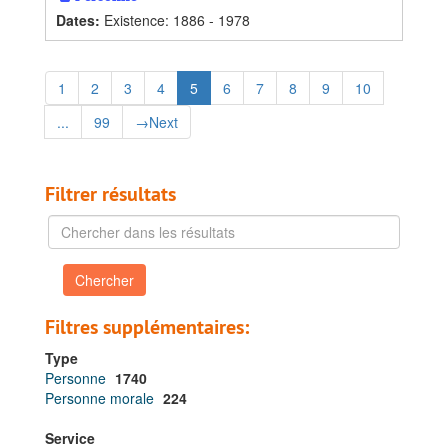
Dates
:
Existence: 1886 - 1978
1
2
3
4
5
6
7
8
9
10
...
99
→
Next
Filtrer résultats
Chercher
dans
les
résultats
Filtres supplémentaires:
Type
Personne
1740
Personne morale
224
Service