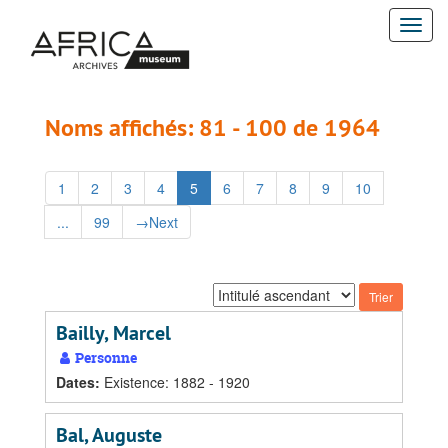
Passer
Passer
Togg
au
aux
contenu
résultats
navi
principal
Noms affichés: 81 - 100 de 1964
1
2
3
4
5
6
7
8
9
10
...
99
→
Next
Trier
par:
Bailly, Marcel
Personne
Dates
:
Existence: 1882 - 1920
Bal, Auguste