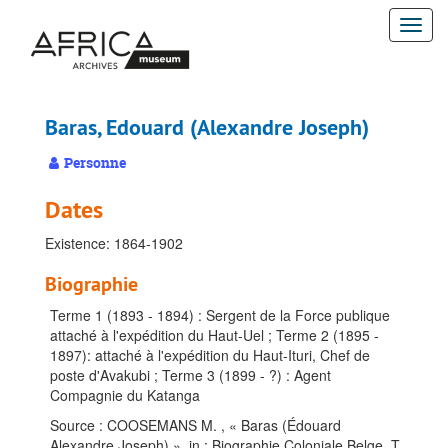
Passer
Togg
au
contenu
navi
principal
Baras, Edouard (Alexandre Joseph)
Personne
Dates
Existence: 1864-1902
Biographie
Terme 1 (1893 - 1894) : Sergent de la Force publique
attaché à l'expédition du Haut-Uel ; Terme 2 (1895 -
1897): attaché à l'expédition du Haut-Ituri, Chef de
poste d'Avakubi ; Terme 3 (1899 - ?) : Agent
Compagnie du Katanga
Source : COOSEMANS M. , « Baras (Édouard
Alexandre Joseph) », in : Biographie Coloniale Belge, T.