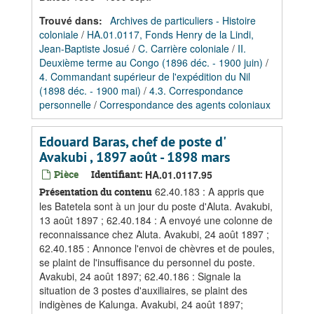
Trouvé dans:
Archives de particuliers - Histoire
coloniale
/
HA.01.0117, Fonds Henry de la Lindi,
Jean-Baptiste Josué
/
C. Carrière coloniale
/
II.
Deuxième terme au Congo (1896 déc. - 1900 juin)
/
4. Commandant supérieur de l'expédition du Nil
(1898 déc. - 1900 mai)
/
4.3. Correspondance
personnelle
/
Correspondance des agents coloniaux
Edouard Baras, chef de poste d'
Avakubi , 1897 août - 1898 mars
Pièce
Identifiant:
HA.01.0117.95
62.40.183 : A appris que
Présentation du contenu
les Batetela sont à un jour du poste d'Aluta. Avakubi,
13 août 1897 ; 62.40.184 : A envoyé une colonne de
reconnaissance chez Aluta. Avakubi, 24 août 1897 ;
62.40.185 : Annonce l'envoi de chèvres et de poules,
se plaint de l'insuffisance du personnel du poste.
Avakubi, 24 août 1897; 62.40.186 : Signale la
situation de 3 postes d'auxiliaires, se plaint des
indigènes de Kalunga. Avakubi, 24 août 1897;