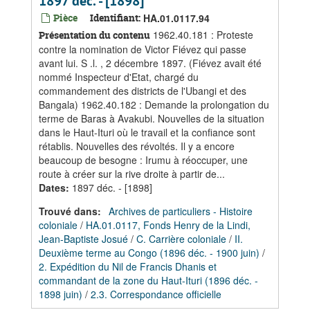
1897 déc. - [1898]
Pièce
Identifiant:
HA.01.0117.94
1962.40.181 : Proteste
Présentation du contenu
contre la nomination de Victor Fiévez qui passe
avant lui. S .l. , 2 décembre 1897. (Fiévez avait été
nommé Inspecteur d'Etat, chargé du
commandement des districts de l'Ubangi et des
Bangala) 1962.40.182 : Demande la prolongation du
terme de Baras à Avakubi. Nouvelles de la situation
dans le Haut-Ituri où le travail et la confiance sont
rétablis. Nouvelles des révoltés. Il y a encore
beaucoup de besogne : Irumu à réoccuper, une
route à créer sur la rive droite à partir de...
Dates
:
1897 déc. - [1898]
Trouvé dans:
Archives de particuliers - Histoire
coloniale
/
HA.01.0117, Fonds Henry de la Lindi,
Jean-Baptiste Josué
/
C. Carrière coloniale
/
II.
Deuxième terme au Congo (1896 déc. - 1900 juin)
/
2. Expédition du Nil de Francis Dhanis et
commandant de la zone du Haut-Ituri (1896 déc. -
1898 juin)
/
2.3. Correspondance officielle