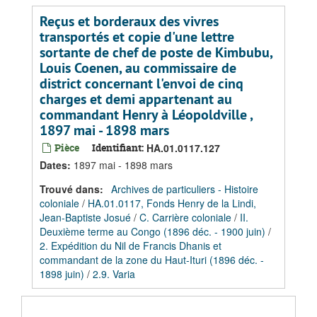
Reçus et borderaux des vivres
transportés et copie d'une lettre
sortante de chef de poste de Kimbubu,
Louis Coenen, au commissaire de
district concernant l'envoi de cinq
charges et demi appartenant au
commandant Henry à Léopoldville ,
1897 mai - 1898 mars
Pièce
Identifiant:
HA.01.0117.127
Dates
:
1897 mai - 1898 mars
Trouvé dans:
Archives de particuliers - Histoire
coloniale
/
HA.01.0117, Fonds Henry de la Lindi,
Jean-Baptiste Josué
/
C. Carrière coloniale
/
II.
Deuxième terme au Congo (1896 déc. - 1900 juin)
/
2. Expédition du Nil de Francis Dhanis et
commandant de la zone du Haut-Ituri (1896 déc. -
1898 juin)
/
2.9. Varia