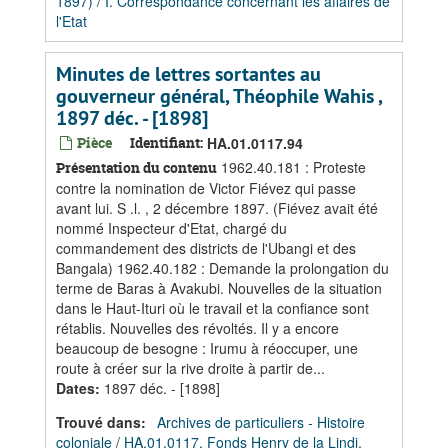
1897)
/
I. Correspondance concernant les affaires de
l'Etat
Minutes de lettres sortantes au
gouverneur général, Théophile Wahis ,
1897 déc. - [1898]
Pièce
Identifiant:
HA.01.0117.94
1962.40.181 : Proteste
Présentation du contenu
contre la nomination de Victor Fiévez qui passe
avant lui. S .l. , 2 décembre 1897. (Fiévez avait été
nommé Inspecteur d'Etat, chargé du
commandement des districts de l'Ubangi et des
Bangala) 1962.40.182 : Demande la prolongation du
terme de Baras à Avakubi. Nouvelles de la situation
dans le Haut-Ituri où le travail et la confiance sont
rétablis. Nouvelles des révoltés. Il y a encore
beaucoup de besogne : Irumu à réoccuper, une
route à créer sur la rive droite à partir de...
Dates
:
1897 déc. - [1898]
Trouvé dans:
Archives de particuliers - Histoire
coloniale
/
HA.01.0117, Fonds Henry de la Lindi,