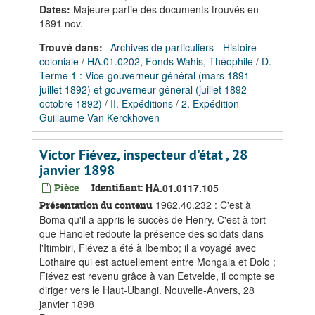
Dates
:
Majeure partie des documents trouvés en
1891 nov.
Trouvé dans:
Archives de particuliers - Histoire
coloniale
/
HA.01.0202, Fonds Wahis, Théophile
/
D.
Terme 1 : Vice-gouverneur général (mars 1891 -
juillet 1892) et gouverneur général (juillet 1892 -
octobre 1892)
/
II. Expéditions
/
2. Expédition
Guillaume Van Kerckhoven
Victor Fiévez, inspecteur d'état , 28
janvier 1898
Pièce
Identifiant:
HA.01.0117.105
1962.40.232 : C'est à
Présentation du contenu
Boma qu'il a appris le succès de Henry. C'est à tort
que Hanolet redoute la présence des soldats dans
l'Itimbiri, Fiévez a été à Ibembo; il a voyagé avec
Lothaire qui est actuellement entre Mongala et Dolo ;
Fiévez est revenu grâce à van Eetvelde, il compte se
diriger vers le Haut-Ubangi. Nouvelle-Anvers, 28
janvier 1898