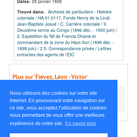
Dates
:
28 janvier 1898
Trouvé dans:
Archives de particuliers - Histoire
coloniale
/
HA.01.0117, Fonds Henry de la Lindi,
Jean-Baptiste Josué
/
C. Carrière coloniale
/
II.
Deuxième terme au Congo (1896 déc. - 1900 juin)
/
2. Expédition du Nil de Francis Dhanis et
commandant de la zone du Haut-Ituri (1896 déc. -
1898 juin)
/
2.5. Correspondance privée
/
Lettres
entrantes des agents de l'EIC
Plus sur 'Fiévez, Léon - Victor'
Agents associés
Nous utilisons des cookies sur notre site
Internet. En poursuivant votre navigation sur
Documents externes
ce site, vous acceptez l'utilisation de cookies
nous permettant de vous offrir une meilleure
expérience de notre site.
En savoir plus