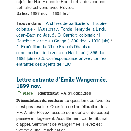
rejoindre Henry dans le Haut-Ituri, a des canons.
Lothaire est venu avec Fiévez...
Dates
:
1897 nov. - 1898 févr.
Trouvé dans:
Archives de particuliers - Histoire
coloniale
/
HA.01.0117, Fonds Henry de la Lindi,
Jean-Baptiste Josué
/
C. Carrière coloniale
/
II.
Deuxième terme au Congo (1896 déc. - 1900 juin)
/
2. Expédition du Nil de Francis Dhanis et
commandant de la zone du Haut-Ituri (1896 déc. -
1898 juin)
/
2.5. Correspondance privée
/
Lettres
entrantes des agents de l'EIC
Lettre entrante d' Emile Wangermée,
1899 nov.
Pièce
Identifiant:
HA.01.0202.395
La question des révoltés
Présentation du contenu
n'est pas résolue. Question de l'amélioration de la
F.P. Affaire Fièvez (accusé de meurte et de coups)
passée en jugement. Acquittement par le tribunal
d'appel. Sentiment de Wangermée: Fiévez est
victime d'une "machination"