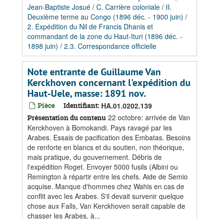
Jean-Baptiste Josué
/
C. Carrière coloniale
/
II.
Deuxième terme au Congo (1896 déc. - 1900 juin)
/
2. Expédition du Nil de Francis Dhanis et
commandant de la zone du Haut-Ituri (1896 déc. -
1898 juin)
/
2.3. Correspondance officielle
Note entrante de Guillaume Van
Kerckhoven concernant l'expédition du
Haut-Uele, masse: 1891 nov.
Pièce
Identifiant:
HA.01.0202.139
22 octobre: arrivée de Van
Présentation du contenu
Kerckhoven à Bomokandi. Pays ravagé par les
Arabes. Essais de pacification des Embatas. Besoins
de renforte en blancs et du soutien, non théorique,
mais pratique, du gouvernement. Débris de
l'expédition Roget. Envoyer 5000 fusils (Albini ou
Remington à répartir entre les chefs. Aide de Semio
acquise. Manque d'hommes chez Wahis en cas de
conflit avec les Arabes. S'il devait survenir quelque
chose aux Falls, Van Kerckhoven serait capable de
chasser les Arabes, à...