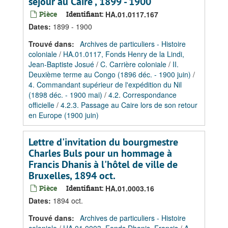
séjour au Caire , 1899 - 1900
Pièce
Identifiant:
HA.01.0117.167
Dates
:
1899 - 1900
Trouvé dans:
Archives de particuliers - Histoire
coloniale
/
HA.01.0117, Fonds Henry de la Lindi,
Jean-Baptiste Josué
/
C. Carrière coloniale
/
II.
Deuxième terme au Congo (1896 déc. - 1900 juin)
/
4. Commandant supérieur de l'expédition du Nil
(1898 déc. - 1900 mai)
/
4.2. Correspondance
officielle
/
4.2.3. Passage au Caire lors de son retour
en Europe (1900 juin)
Lettre d'invitation du bourgmestre
Charles Buls pour un hommage à
Francis Dhanis à l'hôtel de ville de
Bruxelles, 1894 oct.
Pièce
Identifiant:
HA.01.0003.16
Dates
:
1894 oct.
Trouvé dans:
Archives de particuliers - Histoire