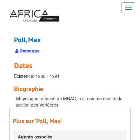
Passer
Togg
au
contenu
navi
principal
Poll, Max
Personne
Dates
Existence: 1908 - 1991
Biographie
Ichtyologue, attaché au MRAC, e.a. comme chef de la
section des Vertébrés
Plus sur 'Poll, Max'
Agents associés