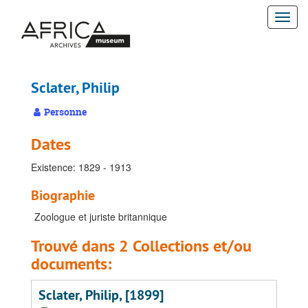
Passer
Togg
au
contenu
navi
principal
Sclater, Philip
Personne
Dates
Existence: 1829 - 1913
Biographie
Zoologue et juriste britannique
Trouvé dans 2 Collections et/ou
documents:
Sclater, Philip, [1899]