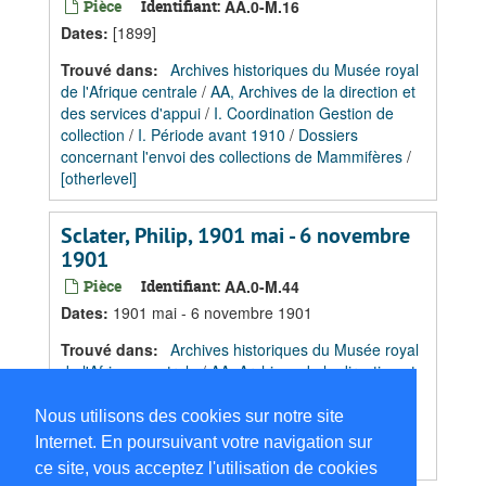
Pièce
Identifiant:
AA.0-M.16
Dates
:
[1899]
Trouvé dans:
Archives historiques du Musée royal
de l'Afrique centrale
/
AA, Archives de la direction et
des services d'appui
/
I. Coordination Gestion de
collection
/
I. Période avant 1910
/
Dossiers
concernant l'envoi des collections de Mammifères
/
[otherlevel]
Sclater, Philip, 1901 mai - 6 novembre
1901
Pièce
Identifiant:
AA.0-M.44
Dates
:
1901 mai - 6 novembre 1901
Trouvé dans:
Archives historiques du Musée royal
de l'Afrique centrale
/
AA, Archives de la direction et
des services d'appui
/
I. Coordination Gestion de
collection
/
I. Période avant 1910
/
Dossiers
Nous utilisons des cookies sur notre site
concernant l'envoi des collections de Mammifères
/
Internet. En poursuivant votre navigation sur
[otherlevel]
ce site, vous acceptez l'utilisation de cookies