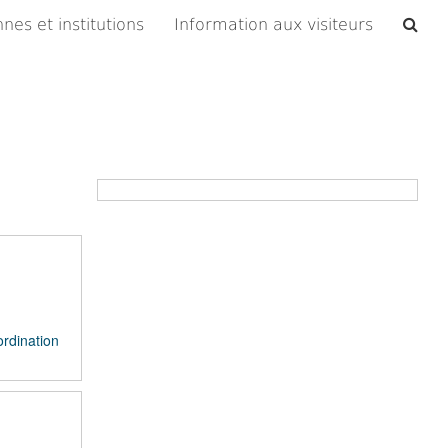
Che
nes et institutions
Information aux visiteurs
les
arc
ordination