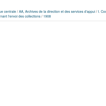
ue centrale
/
AA, Archives de la direction et des services d'appui
/
I. Co
nant l'envoi des collections
/
1908