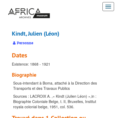
Passer
Togg
au
contenu
navi
principal
Kindt, Julien (Léon)
Personne
Dates
Existence: 1868 - 1921
Biographie
Sous-intendant à Boma, attaché à la Direction des
Transports et des Travaux Publics
Sources : LACROIX A. ,« Kindt (Julien Léon) »,in :
Biographie Coloniale Belge, t. II, Bruxelles, Institut
royala colonial belge, 1951, col. 536.
Trouvé dans 1 Collection ou