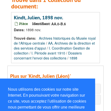
document:
Kindt, Julien, 1898 nov.
Pièce
Identifiant:
AA.0-B.6
Dates
:
1898 nov.
Trouvé dans:
Archives historiques du Musée royal
de l'Afrique centrale
/
AA, Archives de la direction et
des services d'appui
/
I. Coordination Gestion de
collection
/
I. Période avant 1910
/
Dossiers
concernant l'envoi des collections
/
1898
Plus sur 'Kindt, Julien (Léon)'
Agents associés
Nous utilisons des cookies sur notre site
Internet. En poursuivant votre navigation sur
Documents externes
ce site, vous acceptez l'utilisation de cookies
nous permettant de vous offrir une meilleure