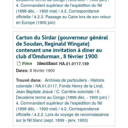
4. Commandant supérieur de l'expédition du Nil
(1898 déc. - 1900 mai)
/
4.2. Correspondance
officielle
/
4.2.3. Passage au Caire lors de son retour
en Europe (1900 juin)
Carton du Sirdar (gouverneur général
de Soudan, Reginald Wingate)
contenant une invitation à diner au
club d'Omdurman , 8 février 1900
Pièce
Identifiant:
HA.01.0117.159
Dates
:
8 février 1900
Trouvé dans:
Archives de particuliers - Histoire
coloniale
/
HA.01.0117, Fonds Henry de la Lindi,
Jean-Baptiste Josué
/
C. Carrière coloniale
/
II.
Deuxième terme au Congo (1896 déc. - 1900 juin)
/
4. Commandant supérieur de l'expédition du Nil
(1898 déc. - 1900 mai)
/
4.2. Correspondance
officielle
/
4.2.2. Lors du voyage de reconnaissance
sur le Nil blanc (sept. 1899 - janv. 1900)