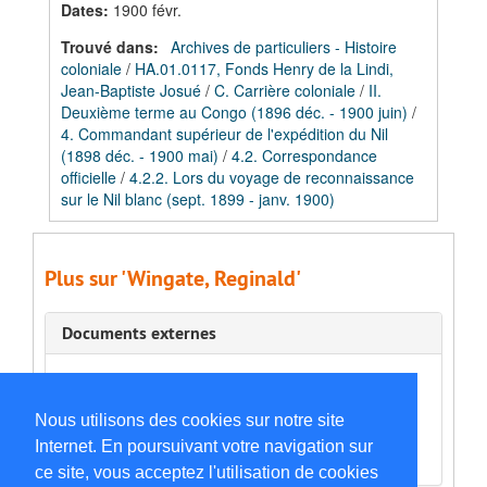
Dates
:
1900 févr.
Trouvé dans:
Archives de particuliers - Histoire
coloniale
/
HA.01.0117, Fonds Henry de la Lindi,
Jean-Baptiste Josué
/
C. Carrière coloniale
/
II.
Deuxième terme au Congo (1896 déc. - 1900 juin)
/
4. Commandant supérieur de l'expédition du Nil
(1898 déc. - 1900 mai)
/
4.2. Correspondance
officielle
/
4.2.2. Lors du voyage de reconnaissance
sur le Nil blanc (sept. 1899 - janv. 1900)
Plus sur 'Wingate, Reginald'
Documents externes
Francis Reginald Wingate
Reginald Wingate
Nous utilisons des cookies sur notre site
Reginald Wingate
Q2002684
Internet. En poursuivant votre navigation sur
ce site, vous acceptez l'utilisation de cookies