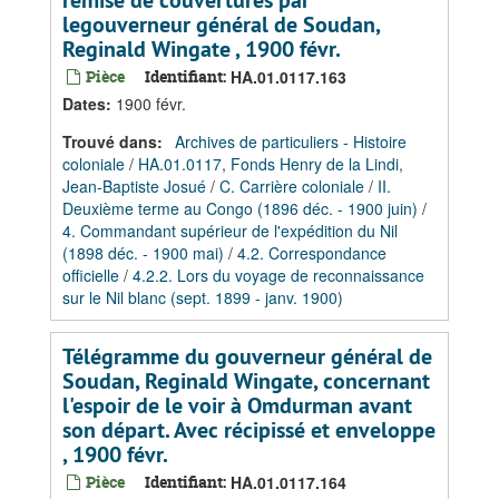
remise de couvertures par
legouverneur général de Soudan,
Reginald Wingate , 1900 févr.
Pièce
Identifiant:
HA.01.0117.163
Dates
:
1900 févr.
Trouvé dans:
Archives de particuliers - Histoire
coloniale
/
HA.01.0117, Fonds Henry de la Lindi,
Jean-Baptiste Josué
/
C. Carrière coloniale
/
II.
Deuxième terme au Congo (1896 déc. - 1900 juin)
/
4. Commandant supérieur de l'expédition du Nil
(1898 déc. - 1900 mai)
/
4.2. Correspondance
officielle
/
4.2.2. Lors du voyage de reconnaissance
sur le Nil blanc (sept. 1899 - janv. 1900)
Télégramme du gouverneur général de
Soudan, Reginald Wingate, concernant
l'espoir de le voir à Omdurman avant
son départ. Avec récipissé et enveloppe
, 1900 févr.
Pièce
Identifiant:
HA.01.0117.164