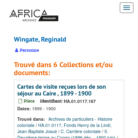
Passer
Togg
au
contenu
navi
principal
Wingate, Reginald
Personne
Trouvé dans 6 Collections et/ou
documents:
Cartes de visite reçues lors de son
séjour au Caire , 1899 - 1900
Pièce
Identifiant:
HA.01.0117.167
Dates
:
1899 - 1900
Trouvé dans:
Archives de particuliers - Histoire
coloniale
/
HA.01.0117, Fonds Henry de la Lindi,
Jean-Baptiste Josué
/
C. Carrière coloniale
/
II.
Deuxième terme au Congo (1896 déc. - 1900 juin)
/