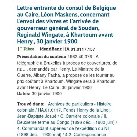
Lettre entrante du consul de Belgique
au Caire, Léon Maskens, concernant
l'envoi des vivres et l'arrivée de
gouverneur général de Soudan,
Reginald Wingate, à Khartoum avant
Henry , 30 janvier 1900
Pièce
Identifiant:
HA.01.0117.157
1962.40.376 : A
Présentation du contenu
télégraphié à Bruxelles à propos de couvertures, de
riz ..., demandés par Henry. Le Ministre de la
Guerre, Albany Pacha, a proposé de les fournir au
prix coûtant à Khartoum. Wingate sera à Khartoum
avant Henry. Le Caire, 30 janvier 1900
Dates
:
30 janvier 1900
Trouvé dans:
Archives de particuliers - Histoire
coloniale
/
HA.01.0117, Fonds Henry de la Lindi,
Jean-Baptiste Josué
/
C. Carrière coloniale
/
II.
Deuxième terme au Congo (1896 déc. - 1900 juin)
/
4. Commandant supérieur de l'expédition du Nil
(1898 déc. - 1900 mai)
/
4.2. Correspondance