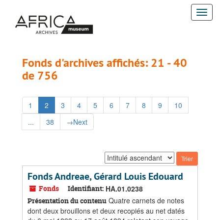
Passer
Passer
Togg
au
aux
contenu
résultats
navi
principal
Fonds d'archives affichés: 21 - 40
de 756
1
2
3
4
5
6
7
8
9
10
...
38
→
Next
Trier
par:
Fonds Andreae, Gérard Louis Edouard
Fonds
Identifiant:
HA.01.0238
Quatre carnets de notes
Présentation du contenu
dont deux brouillons et deux recopiés au net datés