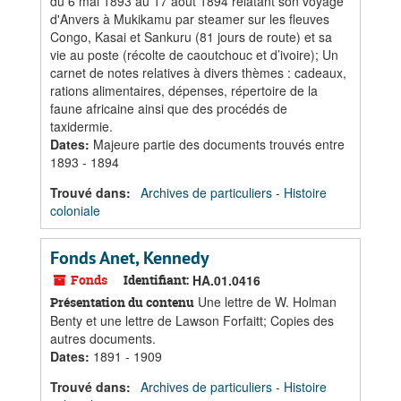
du 6 mai 1893 au 17 août 1894 relatant son voyage
d'Anvers à Mukikamu par steamer sur les fleuves
Congo, Kasai et Sankuru (81 jours de route) et sa
vie au poste (récolte de caoutchouc et d’ivoire); Un
carnet de notes relatives à divers thèmes : cadeaux,
rations alimentaires, dépenses, répertoire de la
faune africaine ainsi que des procédés de
taxidermie.
Dates
:
Majeure partie des documents trouvés entre
1893 - 1894
Trouvé dans:
Archives de particuliers - Histoire
coloniale
Fonds Anet, Kennedy
Fonds
Identifiant:
HA.01.0416
Une lettre de W. Holman
Présentation du contenu
Benty et une lettre de Lawson Forfaitt; Copies des
autres documents.
Dates
:
1891 - 1909
Trouvé dans:
Archives de particuliers - Histoire