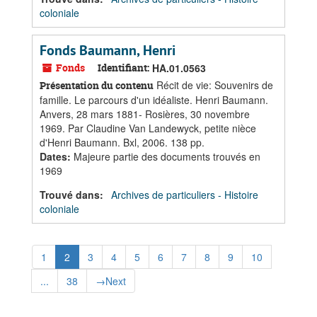
coloniale
Fonds Baumann, Henri
Fonds
Identifiant:
HA.01.0563
Récit de vie: Souvenirs de
Présentation du contenu
famille. Le parcours d'un idéaliste. Henri Baumann.
Anvers, 28 mars 1881- Rosières, 30 novembre
1969. Par Claudine Van Landewyck, petite nièce
d'Henri Baumann. Bxl, 2006. 138 pp.
Dates
:
Majeure partie des documents trouvés en
1969
Trouvé dans:
Archives de particuliers - Histoire
coloniale
1
2
3
4
5
6
7
8
9
10
...
38
→
Next