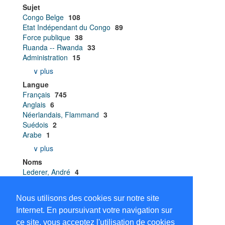
Sujet
Congo Belge
108
Etat Indépendant du Congo
89
Force publique
38
Ruanda -- Rwanda
33
Administration
15
∨ plus
Langue
Français
745
Anglais
6
Néerlandais, Flammand
3
Suédois
2
Arabe
1
∨ plus
Noms
Lederer, André
4
Dembour, Marie Bénédicte
3
Luwel, Marcel
3
Nous utilisons des cookies sur notre site
Affaires indigènes et Main-d’œuvre . A.I.M.O.
2
Internet. En poursuivant votre navigation sur
Cahen, Lucien
2
ce site, vous acceptez l'utilisation de cookies