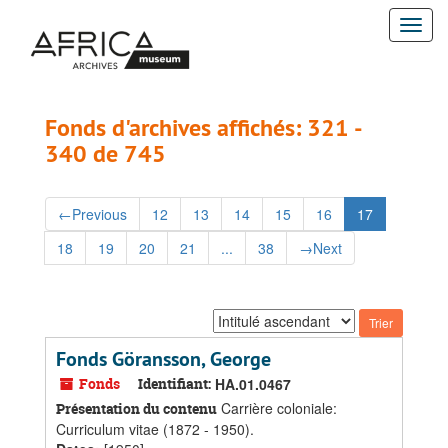
Passer
Passer
Togg
au
aux
contenu
résultats
navi
principal
Fonds d'archives affichés: 321 -
340 de 745
←
Previous
12
13
14
15
16
17
18
19
20
21
...
38
→
Next
Trier
par:
Fonds Göransson, George
Fonds
Identifiant:
HA.01.0467
Carrière coloniale:
Présentation du contenu
Curriculum vitae (1872 - 1950).