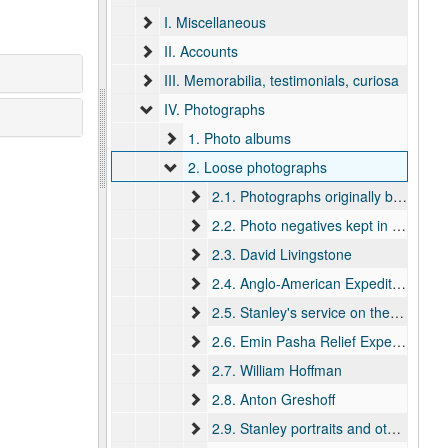
I. Miscellaneous
II. Accounts
III. Memorabilia, testimonials, curiosa
IV. Photographs
1. Photo albums
2. Loose photographs
2.1. Photographs originally belonging to the album Stanley
2.2. Photo negatives kept in box Self-Baby-Wales
2.3. David Livingstone
2.4. Anglo-American Expedition
2.5. Stanley's service on the Congo
2.6. Emin Pasha Relief Expedition officers
2.7. William Hoffman
2.8. Anton Greshoff
2.9. Stanley portraits and other photographs