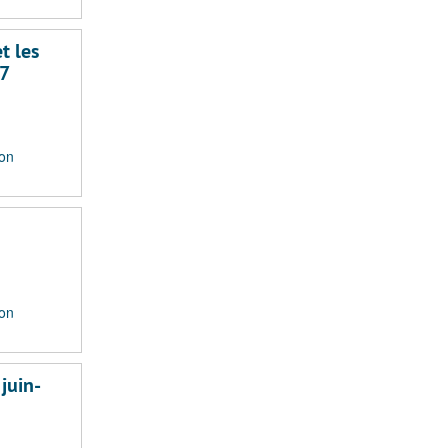
t les
57
ion
ion
juin-