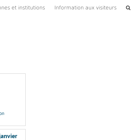
Che
nes et institutions
Information aux visiteurs
les
arc
ion
janvier