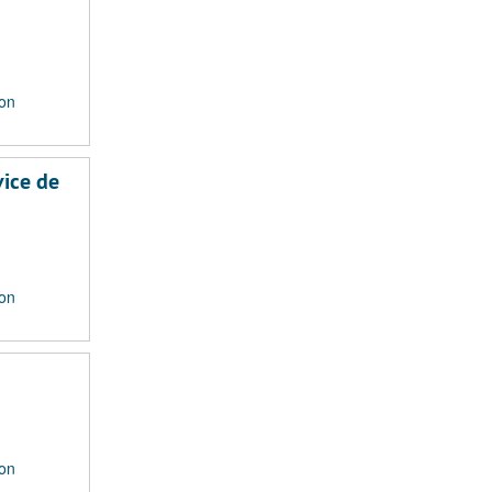
ion
vice de
ion
ion